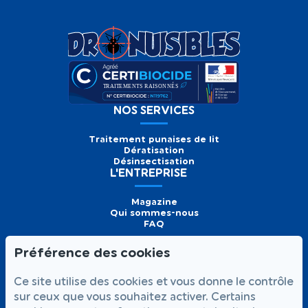
NOS SERVICES
Traitement punaises de lit
Dératisation
Désinsectisation
L'ENTREPRISE
Magazine
Qui sommes-nous
FAQ
Préférence des cookies
Formulaire de
Prendre
01 56 93 60 26
Ce site utilise des cookies et vous donne le contrôle
contact
rendez-vous
Appelez-nous
sur ceux que vous souhaitez activer. Certains