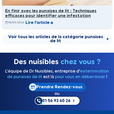
En finir avec les punaises de lit : Techniques
efficaces pour identifier une infestation
Lire l'article
18/09/2024
Voir tous les articles de la catégorie punaises
de lit
Des nuisibles
chez vous ?
L’équipe de Dr Nuisibles, entreprise d'
extermination
de punaises de lit
est là
pour vous en débarrasser
!
Prendre Rendez-vous
ou
01 56 93 60 26