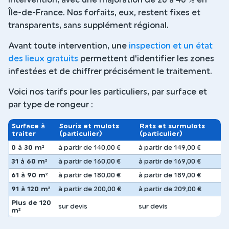
intervention, avec une majoration de 20 à 40 % en
Île-de-France. Nos forfaits, eux, restent fixes et
transparents, sans supplément régional.
Avant toute intervention, une
inspection et un état
des lieux gratuits
permettent d'identifier les zones
infestées et de chiffrer précisément le traitement.
Voici nos tarifs pour les particuliers, par surface et
par type de rongeur :
Surface à
Souris et mulots
Rats et surmulots
traiter
(particulier)
(particulier)
0 à 30 m²
à partir de 140,00 €
à partir de 149,00 €
31 à 60 m²
à partir de 160,00 €
à partir de 169,00 €
61 à 90 m²
à partir de 180,00 €
à partir de 189,00 €
91 à 120 m²
à partir de 200,00 €
à partir de 209,00 €
Plus de 120
sur devis
sur devis
m²