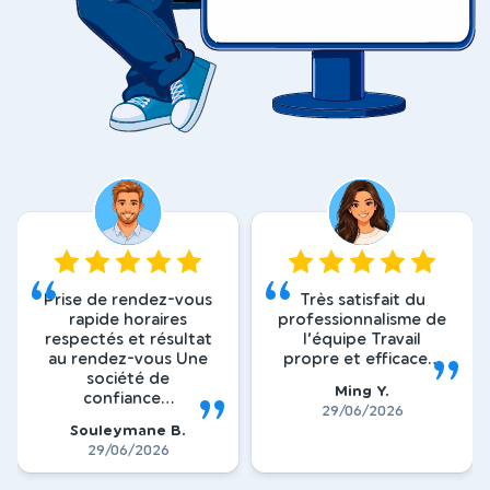
la note attribuée est de
5
sur 5
la note attribuée est de
5
s
Prise de rendez-vous
Très satisfait du
rapide horaires
professionnalisme de
respectés et résultat
l’équipe Travail
au rendez-vous Une
propre et efficace...
société de
Ming Y.
confiance...
29/06/2026
Souleymane B.
29/06/2026