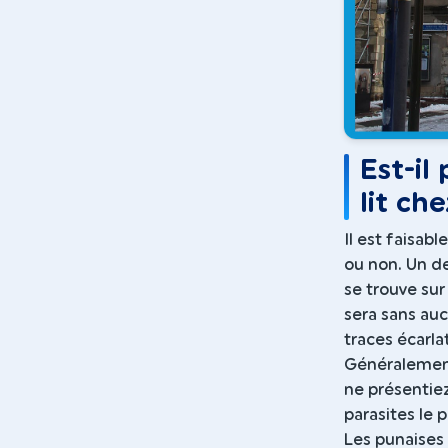
Est-il
lit che
Il est faisab
ou non. Un de
se trouve sur
sera sans au
traces écarla
Généralement
ne présentiez
parasites le p
Les punaises 