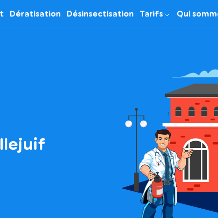
it
Dératisation
Désinsectisation
Tarifs
Qui somm
llejuif