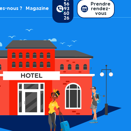
56
Prendre
es-nous ?
Magazine
93
rendez-
60
vous
26