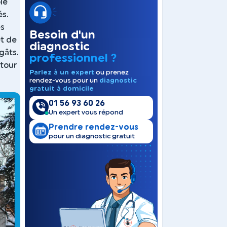
le
és.
ès
Besoin d'un
et de
diagnostic
gâts.
professionnel ?
utour
Parlez à un expert
ou prenez
rendez-vous pour un
diagnostic
gratuit à domicile
01 56 93 60 26
Un expert vous répond
Prendre rendez-vous
pour un diagnostic gratuit