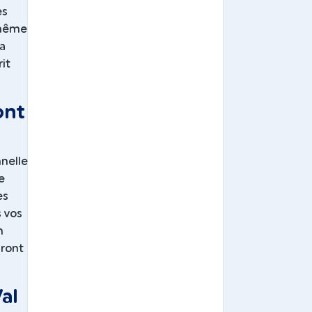
es
e-même
la
it
ont
nnelle
e
es
s vos
n
ront
al