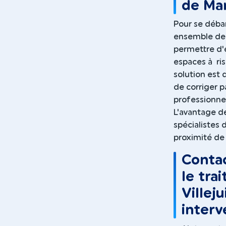
de Mar
Pour se débar
ensemble de 
permettre d'é
espaces à ri
solution est 
de corriger p
professionne
L'avantage d
spécialistes 
proximité de V
Contac
le tra
Villej
interv