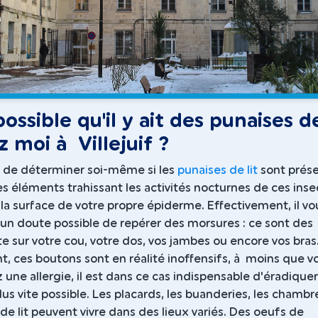
 possible qu'il y ait des punaises d
z moi à Villejuif ?
le de déterminer soi-même si les
punaises de lit
sont prés
s éléments trahissant les activités nocturnes de ces inse
 la surface de votre propre épiderme. Effectivement, il vo
cun doute possible de repérer des morsures : ce sont des
te sur votre cou, votre dos, vos jambes ou encore vos bras
, ces boutons sont en réalité inoffensifs, à moins que v
 une allergie, il est dans ce cas indispensable d'éradique
lus vite possible. Les placards, les buanderies, les chambre
de lit peuvent vivre dans des lieux variés. Des oeufs de