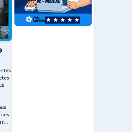
5
e
entes
ctes
us
.
ous
r ces
s...