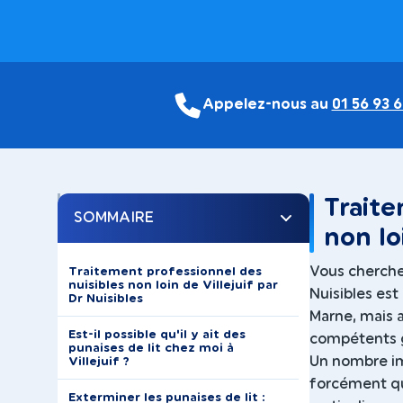
Appelez-nous au
01 56 93 6
Traite
SOMMAIRE
non lo
Vous cherchez
Traitement professionnel des
nuisibles non loin de Villejuif par
Nuisibles est
Dr Nuisibles
Marne, mais a
Est-il possible qu'il y ait des
compétents ga
punaises de lit chez moi à
Un nombre imp
Villejuif ?
forcément que
Exterminer les punaises de lit :