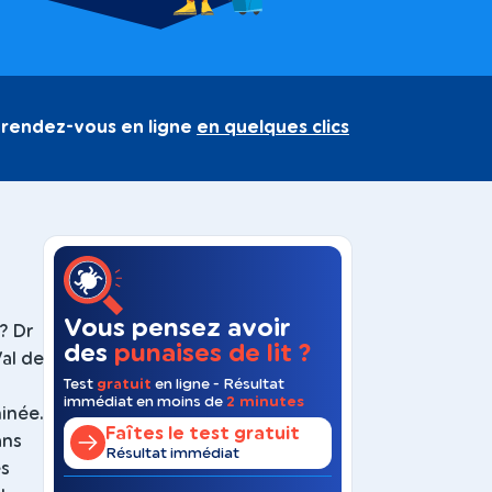
 rendez-vous en ligne
en quelques clics
Vous pensez avoir
? Dr
des
punaises de lit ?
Val de
Test
gratuit
en ligne - Résultat
immédiat en moins de
2 minutes
minée.
Faîtes le test gratuit
ans
Résultat immédiat
es