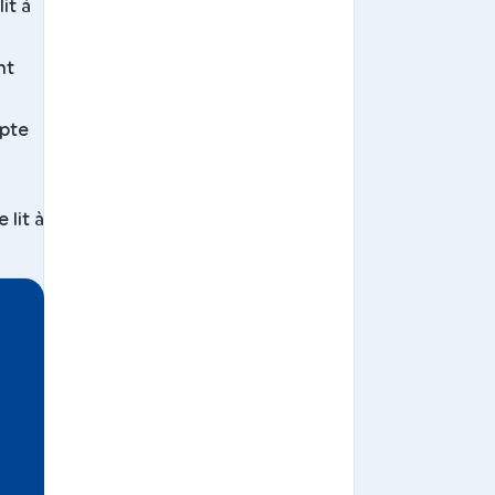
it à
nt
mpte
 lit à