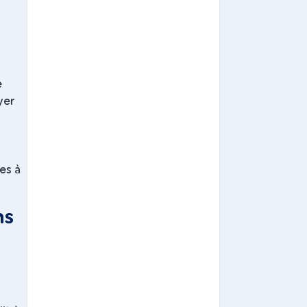
e
yer
les à
ns