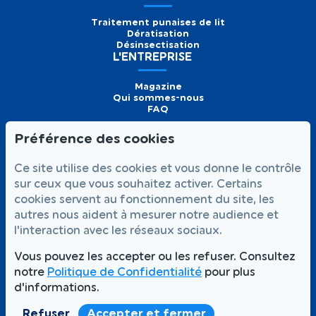
Traitement punaises de lit
Dératisation
Désinsectisation
L'ENTREPRISE
Magazine
Qui sommes-nous
FAQ
Préférence des cookies
Formulaire de
Prendre
01 56 93 60 26
Ce site utilise des cookies et vous donne le contrôle
contact
rendez-vous
Appelez-nous
sur ceux que vous souhaitez activer. Certains
cookies servent au fonctionnement du site, les
NOUS SUIVRE
autres nous aident à mesurer notre audience et
l'interaction avec les réseaux sociaux.
Vous pouvez les accepter ou les refuser. Consultez
notre
Politique de Confidentialité
pour plus
Votre satisfaction,
Intervention rapide 7j/7
notre priorité
d'informations.
Partout à Paris et en Île-de-France
Refuser
Accepter et fermer