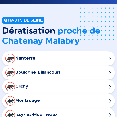
HAUTS DE SEINE
Dératisation
proche de
Chatenay Malabry
Nanterre
Boulogne-Billancourt
Clichy
Montrouge
Issy-les-Moulineaux