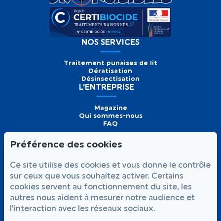
NOS SERVICES
Traitement punaises de lit
Dératisation
Désinsectisation
L'ENTREPRISE
Magazine
Qui sommes-nous
FAQ
Préférence des cookies
Formulaire de
Prendre
01 56 93 60 26
Ce site utilise des cookies et vous donne le contrôle
contact
rendez-vous
Appelez-nous
sur ceux que vous souhaitez activer. Certains
cookies servent au fonctionnement du site, les
NOUS SUIVRE
autres nous aident à mesurer notre audience et
l'interaction avec les réseaux sociaux.