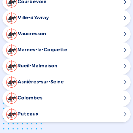
Courbevoie
Ville-d'Avray
Vaucresson
Marnes-la-Coquette
Rueil-Malmaison
Asnières-sur-Seine
Colombes
Puteaux