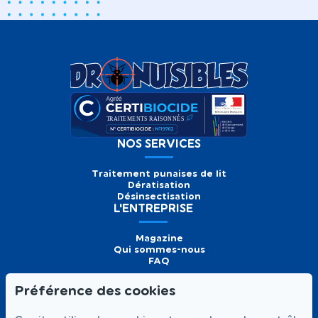
NOS SERVICES
Traitement punaises de lit
Dératisation
Désinsectisation
L'ENTREPRISE
Magazine
Qui sommes-nous
FAQ
Préférence des cookies
Formulaire de
Prendre
01 56 93 60 26