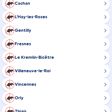
Cachan
L'Hay-les-Roses
Gentilly
Fresnes
Le Kremlin-Bicêtre
Villeneuve-le-Roi
Vincennes
Orly
Thiais