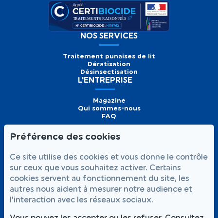
NOS SERVICES
Traitement punaises de lit
Dératisation
Désinsectisation
L'ENTREPRISE
Magazine
Qui sommes-nous
FAQ
Préférence des cookies
Formulaire de
Prendre
01 56 93 60 26
Ce site utilise des cookies et vous donne le contrôle
contact
rendez-vous
Appelez-nous
sur ceux que vous souhaitez activer. Certains
cookies servent au fonctionnement du site, les
NOUS SUIVRE
autres nous aident à mesurer notre audience et
l'interaction avec les réseaux sociaux.