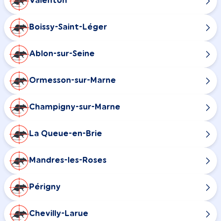
Valenton
Boissy-Saint-Léger
Ablon-sur-Seine
Ormesson-sur-Marne
Champigny-sur-Marne
La Queue-en-Brie
Mandres-les-Roses
Périgny
Chevilly-Larue