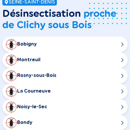
SEINE-SAINT-DENIS
Désinsectisation
proche
de Clichy sous Bois
Bobigny
Montreuil
Rosny-sous-Bois
La Courneuve
Noisy-le-Sec
Bondy