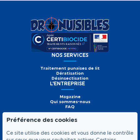
NOS SERVICES
Traitement punaises de lit
Dératisation
Désinsectisation
L'ENTREPRISE
Magazine
Qui sommes-nous
FAQ
Préférence des cookies
Formulaire de
Prendre
01 56 93 60 26
Ce site utilise des cookies et vous donne le contrôle
contact
rendez-vous
Appelez-nous