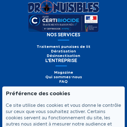
NOS SERVICES
Traitement punaises de lit
Dératisation
Désinsectisation
L'ENTREPRISE
Magazine
Qui sommes-nous
FAQ
Préférence des cookies
Formulaire de
Prendre
01 56 93 60 26
Ce site utilise des cookies et vous donne le contrôle
contact
rendez-vous
Appelez-nous
sur ceux que vous souhaitez activer. Certains
cookies servent au fonctionnement du site, les
NOUS SUIVRE
autres nous aident à mesurer notre audience et