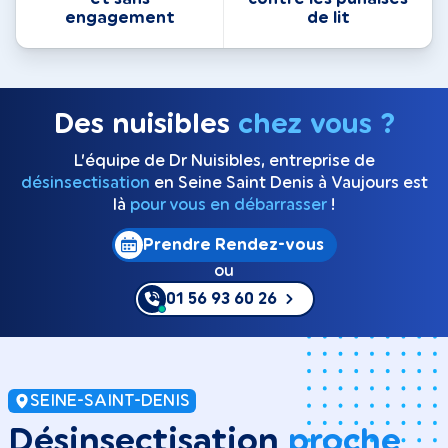
engagement
de lit
Des nuisibles
chez vous ?
L’équipe de Dr Nuisibles, entreprise de
désinsectisation
en Seine Saint Denis à Vaujours est
là
pour vous en débarrasser
!
Prendre Rendez-vous
ou
01 56 93 60 26
SEINE-SAINT-DENIS
Désinsectisation
proche