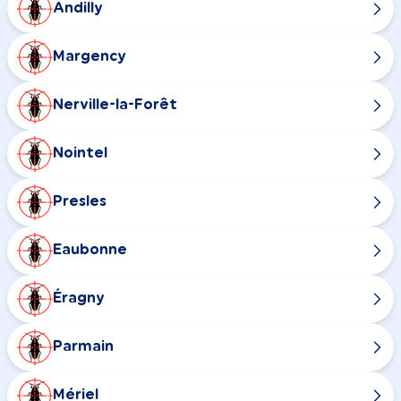
Andilly
Margency
Nerville-la-Forêt
Nointel
Presles
Eaubonne
Éragny
Parmain
Mériel