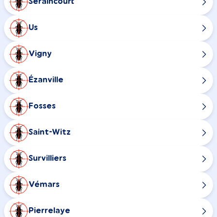
Seraincourt
Us
Vigny
Ézanville
Fosses
Saint-Witz
Survilliers
Vémars
Pierrelaye