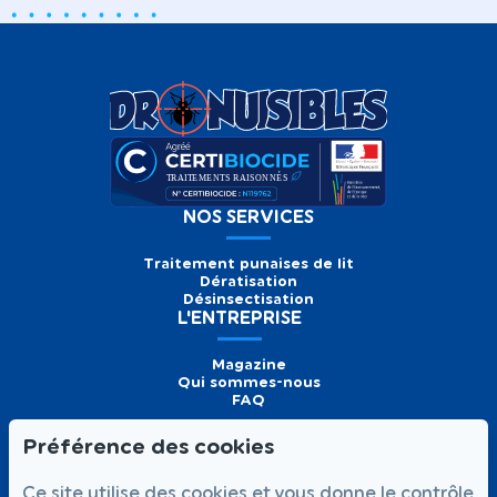
NOS SERVICES
Traitement punaises de lit
Dératisation
Désinsectisation
L'ENTREPRISE
Magazine
Qui sommes-nous
FAQ
Préférence des cookies
Formulaire de
Prendre
01 56 93 60 26
Ce site utilise des cookies et vous donne le contrôle