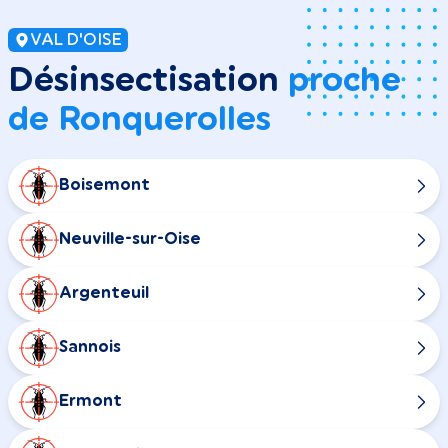
VAL D'OISE
Désinsectisation
proche
de Ronquerolles
Boisemont
Neuville-sur-Oise
Argenteuil
Sannois
Ermont