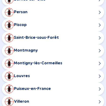
Persan
Piscop
Saint-Brice-sous-Forêt
Montmagny
Montigny-lès-Cormeilles
Louvres
Puiseux-en-France
Villeron