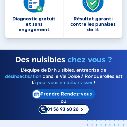
Diagnostic gratuit
Résultat garanti
et sans
contre les punaises
engagement
de lit
Des nuisibles
chez vous ?
L’équipe de Dr Nuisibles, entreprise de
désinsectisation
dans le Val Doise à Ronquerolles est
là
pour vous en débarrasser
!
Prendre Rendez-vous
ou
01 56 93 60 26