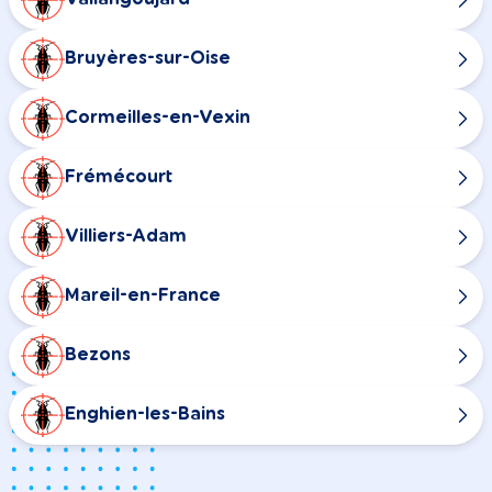
Bruyères-sur-Oise
Cormeilles-en-Vexin
Frémécourt
Villiers-Adam
Mareil-en-France
Bezons
Enghien-les-Bains