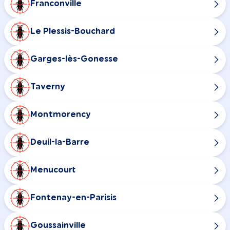
Franconville
Le Plessis-Bouchard
Garges-lès-Gonesse
Taverny
Montmorency
Deuil-la-Barre
Menucourt
Fontenay-en-Parisis
Goussainville