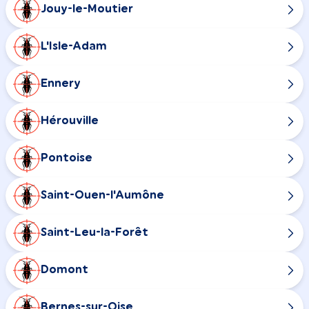
Jouy-le-Moutier
L'Isle-Adam
Ennery
Hérouville
Pontoise
Saint-Ouen-l'Aumône
Saint-Leu-la-Forêt
Domont
Bernes-sur-Oise