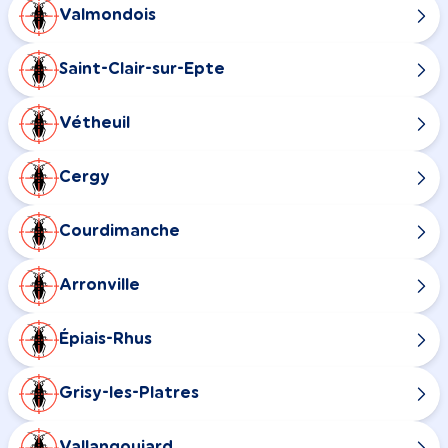
Valmondois
Saint-Clair-sur-Epte
Vétheuil
Cergy
Courdimanche
Arronville
Épiais-Rhus
Grisy-les-Platres
Vallangoujard