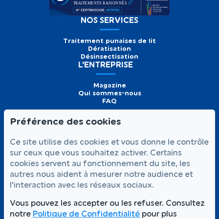
NOS SERVICES
Traitement punaises de lit
Dératisation
Désinsectisation
L'ENTREPRISE
Magazine
Qui sommes-nous
FAQ
Préférence des cookies
Formulaire de
Prendre
01 56 93 60 26
Ce site utilise des cookies et vous donne le contrôle
contact
rendez-vous
Appelez-nous
sur ceux que vous souhaitez activer. Certains
cookies servent au fonctionnement du site, les
NOUS SUIVRE
autres nous aident à mesurer notre audience et
l'interaction avec les réseaux sociaux.
Vous pouvez les accepter ou les refuser. Consultez
notre
Politique de Confidentialité
pour plus
Votre satisfaction,
Intervention rapide 7j/7