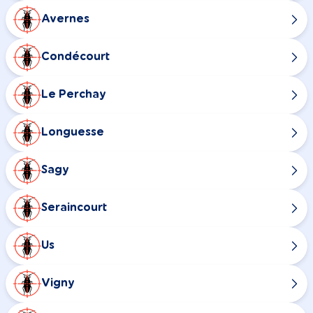
Avernes
Condécourt
Le Perchay
Longuesse
Sagy
Seraincourt
Us
Vigny