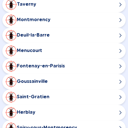
Taverny
Montmorency
Deuil-la-Barre
Menucourt
Fontenay-en-Parisis
Goussainville
Saint-Gratien
Herblay
Soisy-sous-Montmorency