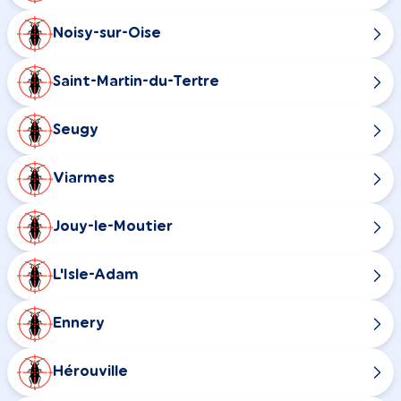
Noisy-sur-Oise
Saint-Martin-du-Tertre
Seugy
Viarmes
Jouy-le-Moutier
L'Isle-Adam
Ennery
Hérouville