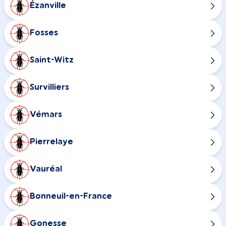
Ézanville
Fosses
Saint-Witz
Survilliers
Vémars
Pierrelaye
Vauréal
Bonneuil-en-France
Gonesse