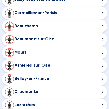
Cormeilles-en-Parisis
Beauchamp
Beaumont-sur-Oise
Mours
Asnières-sur-Oise
Belloy-en-France
Chaumontel
Luzarches