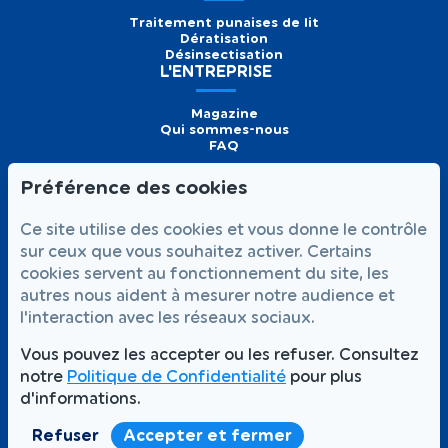
Traitement punaises de lit
Dératisation
Désinsectisation
L'ENTREPRISE
Magazine
Qui sommes-nous
FAQ
Préférence des cookies
Formulaire de
Prendre
01 56 93 60 26
Ce site utilise des cookies et vous donne le contrôle
contact
rendez-vous
Appelez-nous
sur ceux que vous souhaitez activer. Certains
cookies servent au fonctionnement du site, les
NOUS SUIVRE
autres nous aident à mesurer notre audience et
l'interaction avec les réseaux sociaux.
Vous pouvez les accepter ou les refuser. Consultez
notre
Politique de Confidentialité
pour plus
Votre satisfaction,
Intervention rapide 7j/7
notre priorité
d'informations.
Partout à Paris et en Île-de-France
Refuser
Accepter et fermer