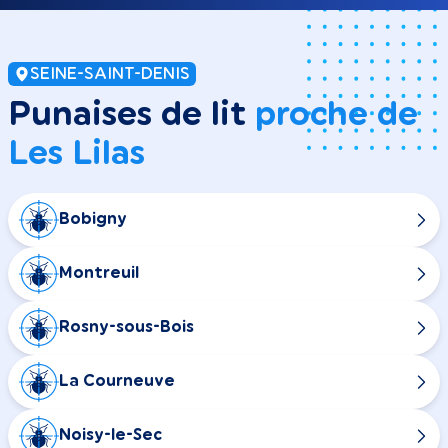
SEINE-SAINT-DENIS
Punaises de lit
proche de
Les Lilas
Bobigny
Montreuil
Rosny-sous-Bois
La Courneuve
Noisy-le-Sec