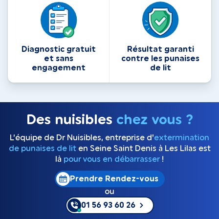
Diagnostic gratuit
Résultat garanti
et sans
contre les punaises
engagement
de lit
Des nuisibles
chez vous ?
L’équipe de Dr Nuisibles, entreprise d'
extermination
de punaises de lit
en Seine Saint Denis à Les Lilas est
là
pour vous en débarrasser
!
Prendre Rendez-vous
ou
01 56 93 60 26