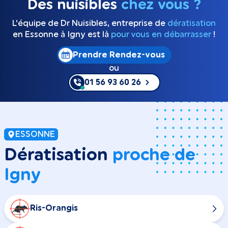
Des nuisibles
chez vous ?
L’équipe de Dr Nuisibles, entreprise de
dératisation
en Essonne à Igny est là
pour vous en débarrasser
!
Prendre Rendez-vous
ou
01 56 93 60 26
ESSONNE
Dératisation
proche de
Igny
Ris-Orangis