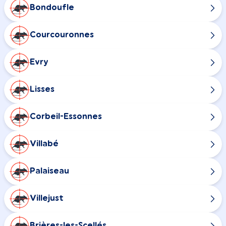
Bondoufle
Courcouronnes
Evry
Lisses
Corbeil-Essonnes
Villabé
Palaiseau
Villejust
Brières-les-Scellés