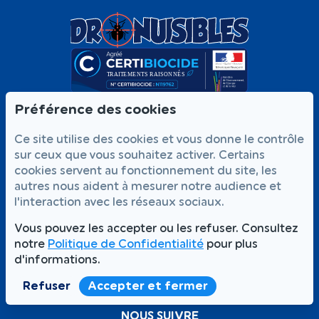
NOS SERVICES
Préférence des cookies
Traitement punaises de lit
Ce site utilise des cookies et vous donne le contrôle
Dératisation
Désinsectisation
sur ceux que vous souhaitez activer. Certains
L'ENTREPRISE
cookies servent au fonctionnement du site, les
autres nous aident à mesurer notre audience et
Magazine
l'interaction avec les réseaux sociaux.
Qui sommes-nous
FAQ
Vous pouvez les accepter ou les refuser. Consultez
notre
Politique de Confidentialité
pour plus
d'informations.
Formulaire de
Prendre
01 56 93 60 26
contact
rendez-vous
Appelez-nous
Refuser
Accepter et fermer
NOUS SUIVRE