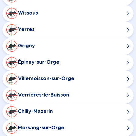
Wissous
Yerres
Grigny
Épinay-sur-Orge
Villemoisson-sur-Orge
Verrières-le-Buisson
Chilly-Mazarin
Morsang-sur-Orge