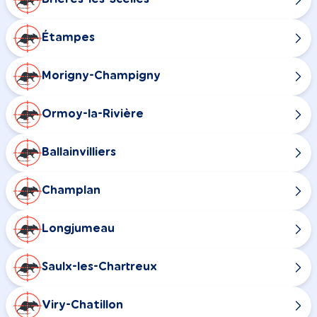
Étampes
Morigny-Champigny
Ormoy-la-Rivière
Ballainvilliers
Champlan
Longjumeau
Saulx-les-Chartreux
Viry-Chatillon