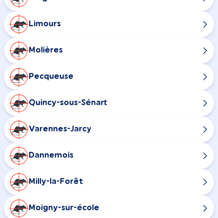
Limours
Molières
Pecqueuse
Quincy-sous-Sénart
Varennes-Jarcy
Dannemois
Milly-la-Forêt
Moigny-sur-école