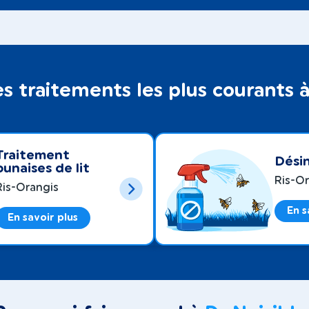
s traitements les plus courants à
Traitement
Désin
punaises de lit
Ris-O
Ris-Orangis
En s
En savoir plus