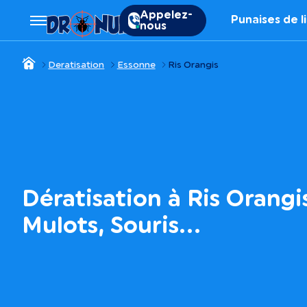
Appelez-
Punaises de l
nous
Deratisation
Essonne
Ris Orangis
Dératisation à Ris Orangis
Mulots, Souris…