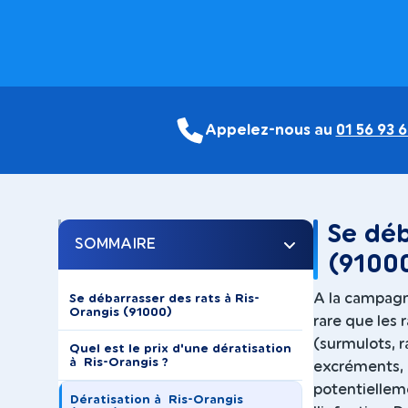
Appelez-nous au
01 56 93 6
Se déb
SOMMAIRE
(9100
A la campagne
Se débarrasser des rats à Ris-
Orangis (91000)
rare que les r
(surmulots, r
Quel est le prix d'une dératisation
à Ris-Orangis ?
excréments, 
potentiellem
Dératisation à Ris-Orangis