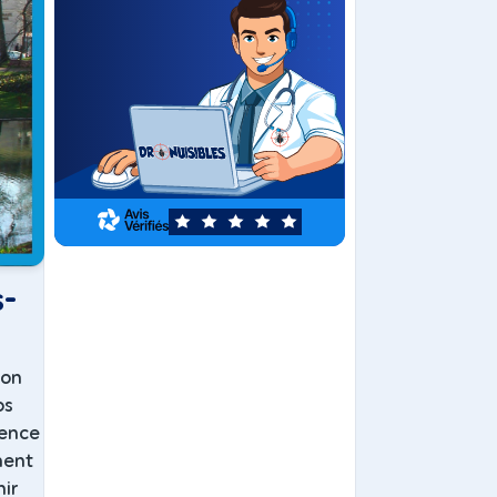
5
s-
son
os
sence
ment
nir