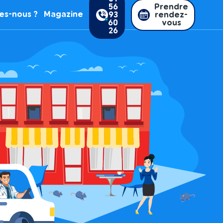
56
Prendre
es-nous ?
Magazine
93
rendez-
60
vous
26