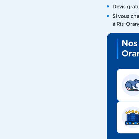
Devis gratu
Si vous ch
à Ris-Orang
Nos 
Ora