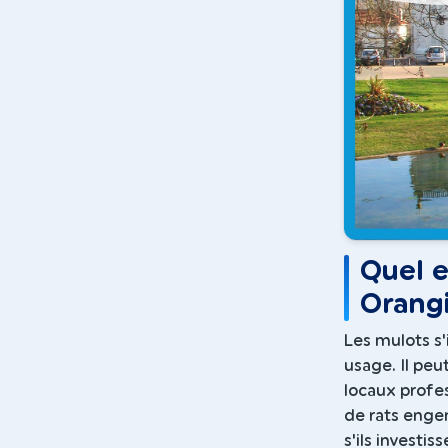
Quel e
Orangi
Les mulots s'
usage. Il peu
locaux profe
de rats enge
s'ils investis