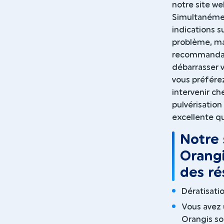
notre site we
Simultanémen
indications 
problème, ma
recommandati
débarrasser
vous préférez
intervenir ch
pulvérisatio
excellente qu
Notre 
Orangi
des ré
Dératisatio
Vous avez 
Orangis son