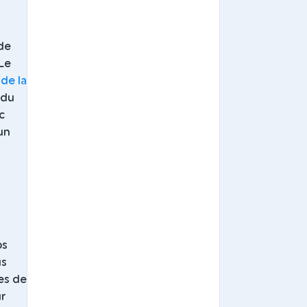
de
 Le
 de la
 du
c
un
ps
us
es de
ur