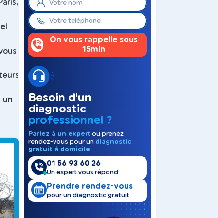
aris,
el
On vous rappelle sous
15min
 vous
teurs
Besoin d'un
z un
diagnostic
-
professionnel ?
Parlez à un expert
ou prenez
rendez-vous pour un
diagnostic
gratuit à domicile
01 56 93 60 26
Un expert vous répond
Prendre rendez-vous
pour un diagnostic gratuit