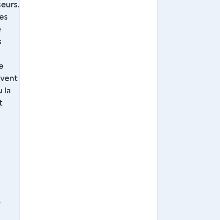
seurs.
es
e
s
e
uvent
 la
t
-