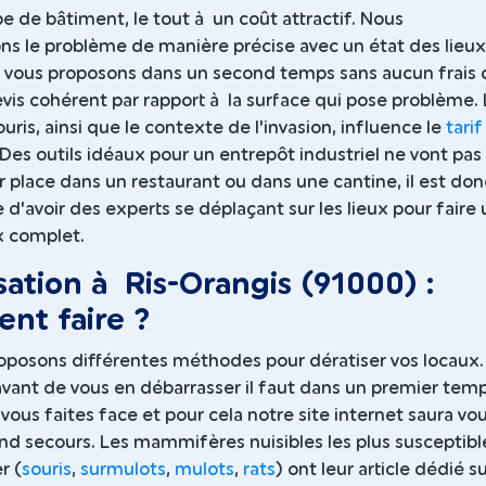
e de bâtiment, le tout à un coût attractif. Nous
ns le problème de manière précise avec un état des lieux
 vous proposons dans un second temps sans aucun frais 
vis cohérent par rapport à la surface qui pose problème.
ris, ainsi que le contexte de l'invasion, influence le
tarif
 Des outils idéaux pour un entrepôt industriel ne vont pas
ur place dans un restaurant ou dans une cantine, il est don
 d'avoir des experts se déplaçant sur les lieux pour faire 
x complet.
sation à Ris-Orangis (91000) :
nt faire ?
oposons différentes méthodes pour dératiser vos locaux.
vant de vous en débarrasser il faut dans un premier tem
 vous faites face et pour cela notre site internet saura vo
nd secours. Les mammifères nuisibles les plus susceptibl
r (
souris
,
surmulots
,
mulots
,
rats
) ont leur article dédié s