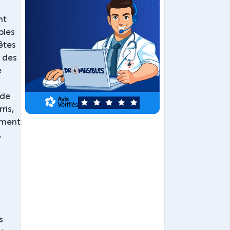
nt
bles
 êtes
r des
e
 de
5
ris,
lement
.
s