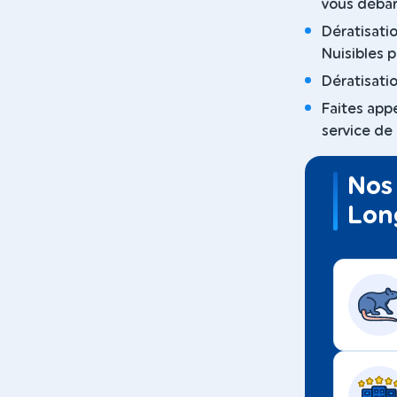
vous débar
Dératisati
Nuisibles 
Dératisati
Faites app
service de
Nos 
Lon