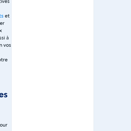
tives
ts
et
er
x
ssi à
n vos
otre
es
pour