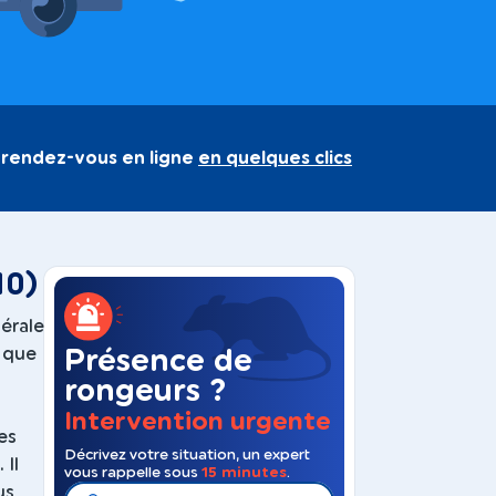
 rendez-vous en ligne
en quelques clics
10)
nérale
, que
Présence de
rongeurs ?
Intervention urgente
es
Décrivez votre situation, un expert
 Il
vous rappelle sous
15 minutes
.
us