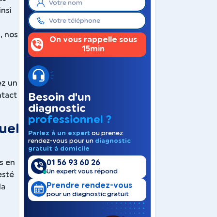
nsi
, nos
On vous rappelle sous
15min
ez un
ntact
Besoin d'un
diagnostic
professionnel ?
uel
Parlez à un expert
ou prenez
rendez-vous pour un
diagnostic
gratuit à domicile
01 56 93 60 26
s en
Un expert vous répond
esté
Prendre rendez-vous
la
pour un diagnostic gratuit