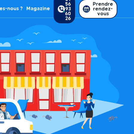
56
Prendre
es-nous ?
Magazine
93
rendez-
60
vous
26