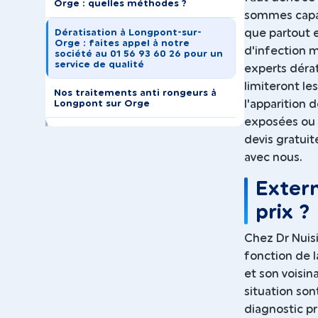
Orge : quelles méthodes ?
sommes capab
que partout e
Dératisation à Longpont-sur-
Orge : faites appel à notre
d'infection 
société au 01 56 93 60 26 pour un
service de qualité
experts dérat
limiteront le
Nos traitements anti rongeurs à
l'apparition
Longpont sur Orge
exposées ou b
devis gratuit
avec nous.
Exterm
prix ?
Chez Dr Nuisi
fonction de l
et son voisin
situation son
diagnostic pr