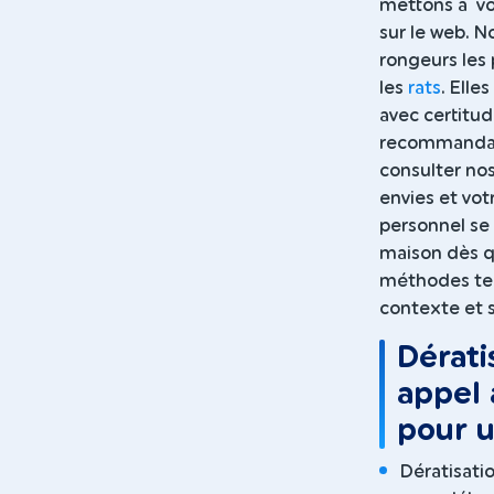
mettons à vo
sur le web. N
rongeurs les
les
rats
. Elle
avec certitud
recommandati
consulter nos
envies et votr
personnel se 
maison dès qu
méthodes tell
contexte et s
Dérati
appel 
pour u
Dératisati