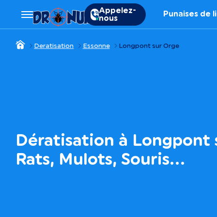
Appelez-
Punaises de l
nous
Deratisation
Essonne
Longpont sur Orge
Dératisation à Longpont 
Rats, Mulots, Souris…