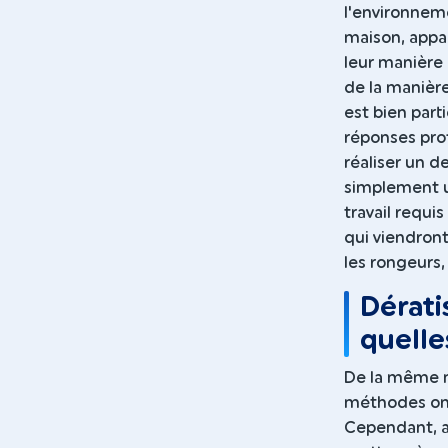
l'environneme
maison, appar
leur manière 
de la manière
est bien part
réponses pro
réaliser un d
simplement u
travail requi
qui viendront
les rongeurs,
Dérati
quell
De la même m
méthodes ont
Cependant, af