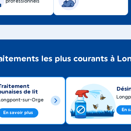
professionnels
raitements les plus courants à L
Traitement
Désin
punaises de lit
Longp
Longpont-sur-Orge
En s
En savoir plus