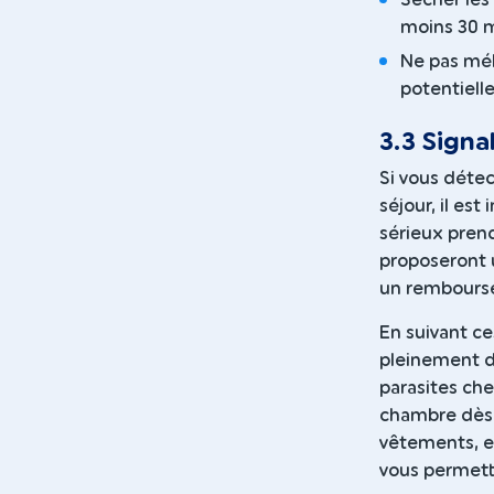
moins 30 m
Ne pas mél
potentiell
3.3 Signa
Si vous détec
séjour, il es
sérieux prend
proposeront
un rembours
En suivant ce
pleinement de
parasites che
chambre dès l
vêtements, et
vous permett