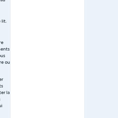
lit.
re
ments
ous
re ou
er
ts
er la
s
ui