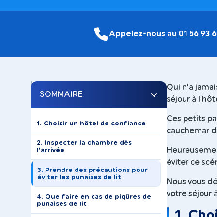
Appelez-nous au
01 56 93 6
Qui n'a jamai
SOMMAIRE
séjour à l'hôt
Ces petits p
1. Choisir un hôtel de confiance
cauchemar dif
2. Inspecter la chambre dès
Heureusement
l'arrivée
éviter ce scé
3. Prendre des précautions pour
éviter les punaises de lit
Nous vous dév
votre séjour 
4. Que faire en cas de piqûres de
punaises de lit
1. Cho