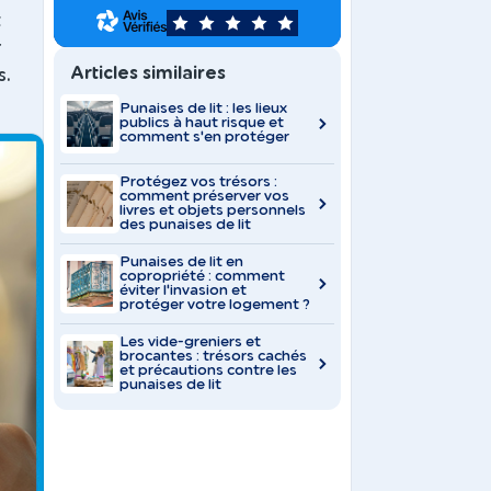
t
5
r
Articles similaires
s.
Punaises de lit : les lieux
publics à haut risque et
comment s'en protéger
Protégez vos trésors :
comment préserver vos
livres et objets personnels
des punaises de lit
Punaises de lit en
copropriété : comment
éviter l'invasion et
protéger votre logement ?
Les vide-greniers et
brocantes : trésors cachés
et précautions contre les
punaises de lit