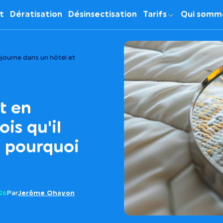
it
Dératisation
Désinsectisation
Tarifs
Qui somm
séjourne dans un hôtel et
t en
is qu'il
t pourquoi
026
Par
Jerôme Ohayon