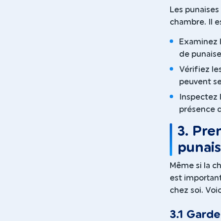
Les punaises 
chambre. Il e
Examinez le
de punaises
Vérifiez le
peuvent se
Inspectez l
présence d
3. Pre
punais
Même si la ch
est important
chez soi. Voi
3.1 Garde