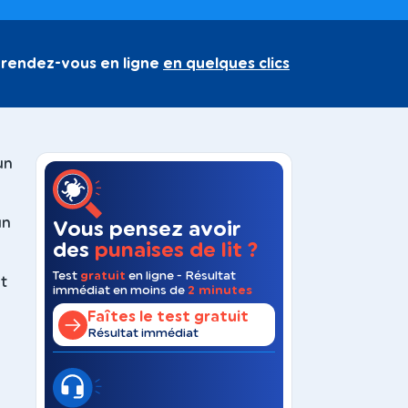
 rendez-vous en ligne
en quelques clics
un
un
Vous pensez avoir
des
punaises de lit ?
Test
gratuit
en ligne - Résultat
t
immédiat en moins de
2 minutes
Faîtes le test gratuit
Résultat immédiat