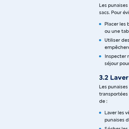
Les punaises 
sacs. Pour év
Placer les
ou une tabl
Utiliser de
empêcheron
Inspecter 
séjour pou
3.2 Lave
Les punaises 
transportées a
de :
Laver les 
punaises de
Sécher les