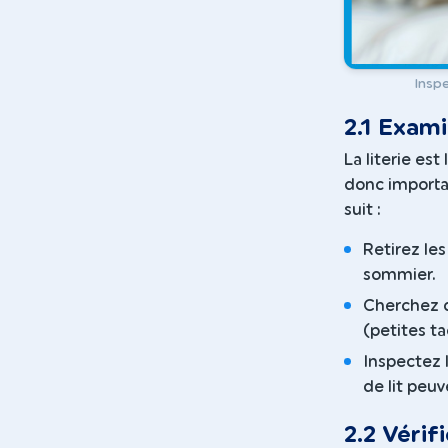
Inspe
2.1 Examin
La literie est
donc importa
suit :
Retirez les
sommier.
Cherchez d
(petites t
Inspectez l
de lit peuv
2.2 Vérif