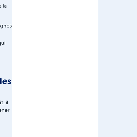
 la
signes
qui
les
, il
ener