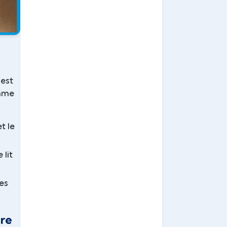
 est
omme
t le
 lit
ses
bre