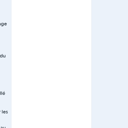
age
 du
llé
 les
 au