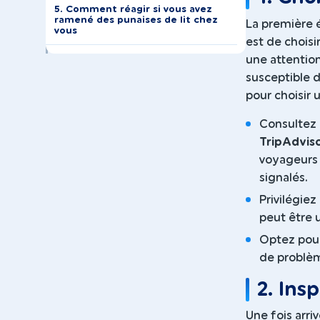
5. Comment réagir si vous avez
ramené des punaises de lit chez
La première 
vous
est de choisi
une attention
susceptible d
pour choisir u
Consultez 
TripAdvis
voyageurs 
signalés.
Privilégiez
peut être 
Optez pour 
de problème
2. Ins
Une fois arriv