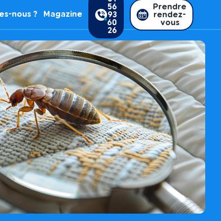
56
Prendre
es-nous ?
Magazine
93
rendez-
60
vous
26