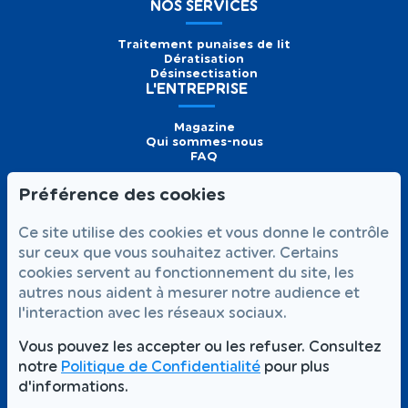
NOS SERVICES
Traitement punaises de lit
Dératisation
Désinsectisation
L'ENTREPRISE
Magazine
Qui sommes-nous
FAQ
Préférence des cookies
Formulaire de
Prendre
01 56 93 60 26
Ce site utilise des cookies et vous donne le contrôle
contact
rendez-vous
Appelez-nous
sur ceux que vous souhaitez activer. Certains
cookies servent au fonctionnement du site, les
NOUS SUIVRE
autres nous aident à mesurer notre audience et
l'interaction avec les réseaux sociaux.
Vous pouvez les accepter ou les refuser. Consultez
notre
Politique de Confidentialité
pour plus
Votre satisfaction,
Intervention rapide 7j/7
notre priorité
d'informations.
Partout à Paris et en Île-de-France