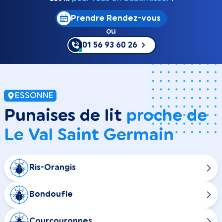
Prendre Rendez-vous
ou
01 56 93 60 26
ESSONNE
Punaises de lit
proche de
Le Val Saint Germain
Ris-Orangis
Bondoufle
Courcouronnes