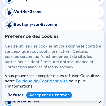
Vert-le-Grand
Boutigny-sur-Essonne
Préférence des cookies
Vayres-sur-Essonne
Ce site utilise des cookies et vous donne le contrôle
Le Coudray-Montceaux
sur ceux que vous souhaitez activer. Certains
cookies servent au fonctionnement du site, les
autres nous aident à mesurer notre audience et
Soisy-sur-école
l'interaction avec les réseaux sociaux.
Bouray-sur-Juine
Vous pouvez les accepter ou les refuser. Consultez
notre
Politique de Confidentialité
pour plus
d'informations.
Épinay-sous-Sénart
Refuser
Accepter et fermer
Boissy-le-Sec