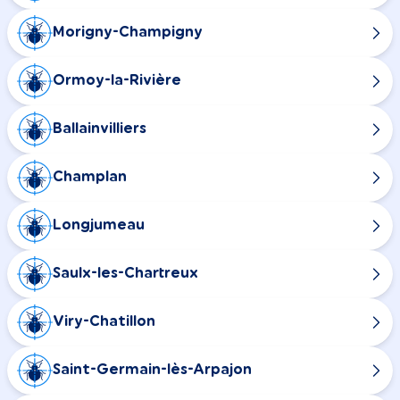
Morigny-Champigny
Ormoy-la-Rivière
Ballainvilliers
Champlan
Longjumeau
Saulx-les-Chartreux
Viry-Chatillon
Saint-Germain-lès-Arpajon