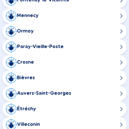
Fontenay-le-Vicomte
Mennecy
Ormoy
Paray-Vieille-Poste
Crosne
Bièvres
Auvers-Saint-Georges
Étréchy
Villeconin