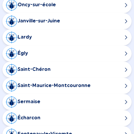
Oncy-sur-école
Janville-sur-Juine
Lardy
Égly
Saint-Chéron
Saint-Maurice-Montcouronne
Sermaise
Écharcon