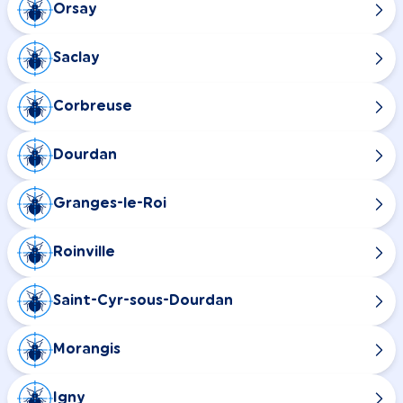
Orsay
Saclay
Corbreuse
Dourdan
Granges-le-Roi
Roinville
Saint-Cyr-sous-Dourdan
Morangis
Igny