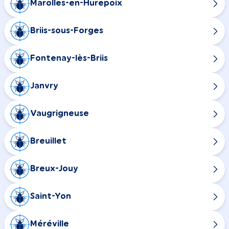
Marolles-en-Hurepoix
Briis-sous-Forges
Fontenay-lès-Briis
Janvry
Vaugrigneuse
Breuillet
Breux-Jouy
Saint-Yon
Méréville