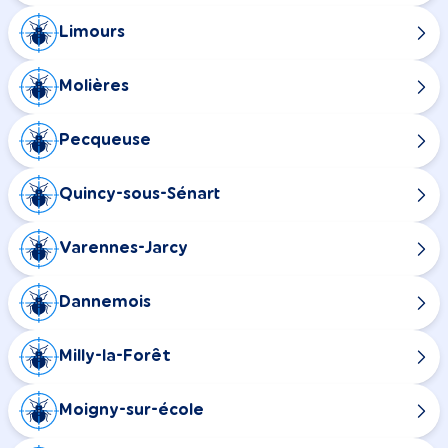
Limours
Molières
Pecqueuse
Quincy-sous-Sénart
Varennes-Jarcy
Dannemois
Milly-la-Forêt
Moigny-sur-école