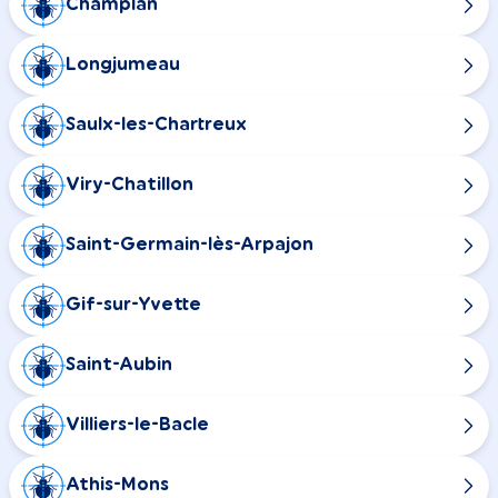
Champlan
Longjumeau
Saulx-les-Chartreux
Viry-Chatillon
Saint-Germain-lès-Arpajon
Gif-sur-Yvette
Saint-Aubin
Villiers-le-Bacle
Athis-Mons