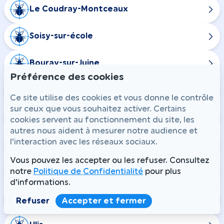
Le Coudray-Montceaux
Soisy-sur-école
Bouray-sur-Juine
Préférence des cookies
Épinay-sous-Sénart
Ce site utilise des cookies et vous donne le contrôle
sur ceux que vous souhaitez activer. Certains
Boissy-le-Sec
cookies servent au fonctionnement du site, les
autres nous aident à mesurer notre audience et
l'interaction avec les réseaux sociaux.
Bouville
Vous pouvez les accepter ou les refuser. Consultez
Videlles
notre
Politique de Confidentialité
pour plus
d'informations.
Gometz-le-Chatel
Refuser
Accepter et fermer