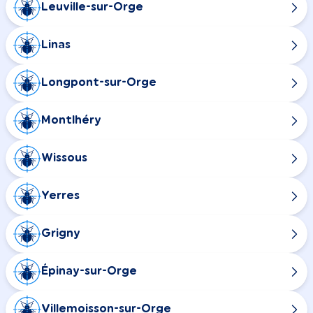
Leuville-sur-Orge
Linas
Longpont-sur-Orge
Montlhéry
Wissous
Yerres
Grigny
Épinay-sur-Orge
Villemoisson-sur-Orge