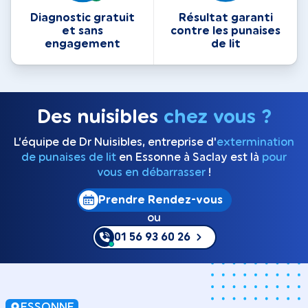
Diagnostic gratuit
Résultat garanti
et sans
contre les punaises
engagement
de lit
Des nuisibles
chez vous ?
L’équipe de Dr Nuisibles, entreprise d'
extermination
de punaises de lit
en Essonne à Saclay est là
pour
vous en débarrasser
!
Prendre Rendez-vous
ou
01 56 93 60 26
ESSONNE