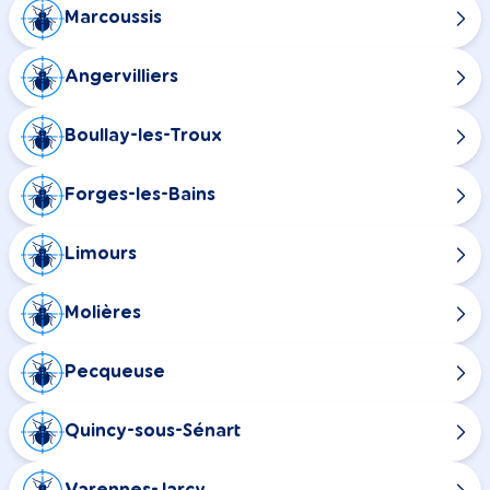
Marcoussis
Angervilliers
Boullay-les-Troux
Forges-les-Bains
Limours
Molières
Pecqueuse
Quincy-sous-Sénart