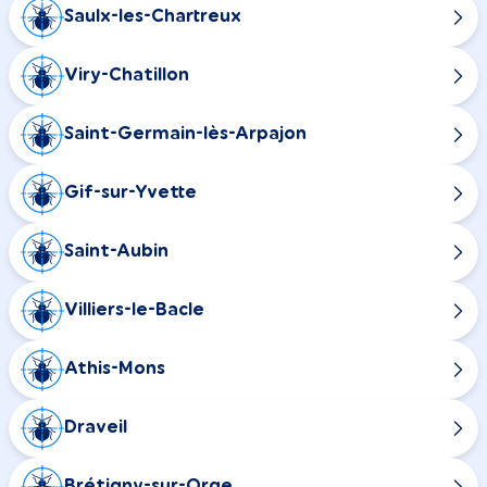
Saulx-les-Chartreux
Viry-Chatillon
Saint-Germain-lès-Arpajon
Gif-sur-Yvette
Saint-Aubin
Villiers-le-Bacle
Athis-Mons
Draveil
Brétigny-sur-Orge