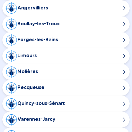
Angervilliers
Boullay-les-Troux
Forges-les-Bains
Limours
Molières
Pecqueuse
Quincy-sous-Sénart
Varennes-Jarcy