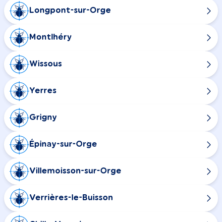
Longpont-sur-Orge
Montlhéry
Wissous
Yerres
Grigny
Épinay-sur-Orge
Villemoisson-sur-Orge
Verrières-le-Buisson