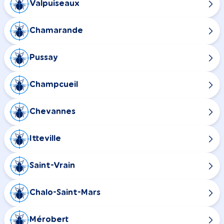
Valpuiseaux
Chamarande
Pussay
Champcueil
Chevannes
Itteville
Saint-Vrain
Chalo-Saint-Mars
Mérobert