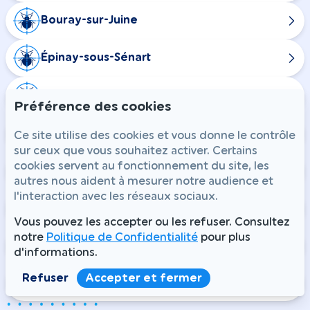
Bouray-sur-Juine
Épinay-sous-Sénart
Boissy-le-Sec
Préférence des cookies
Bouville
Ce site utilise des cookies et vous donne le contrôle
sur ceux que vous souhaitez activer. Certains
cookies servent au fonctionnement du site, les
Videlles
autres nous aident à mesurer notre audience et
l'interaction avec les réseaux sociaux.
Gometz-le-Chatel
Vous pouvez les accepter ou les refuser. Consultez
notre
Politique de Confidentialité
pour plus
Ulis
d'informations.
Refuser
Accepter et fermer
Villebon-sur-Yvette