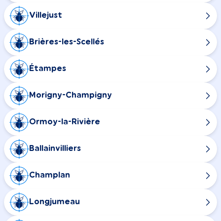
Villejust
Brières-les-Scellés
Étampes
Morigny-Champigny
Ormoy-la-Rivière
Ballainvilliers
Champlan
Longjumeau