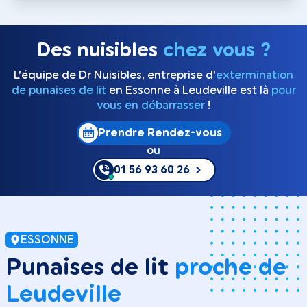
Des nuisibles
chez vous ?
L’équipe de Dr Nuisibles, entreprise d'
extermination
de punaises de lit
en Essonne à Leudeville est là
pour
vous en débarrasser
!
Prendre Rendez-vous
ou
01 56 93 60 26
ESSONNE
Punaises de lit
proche de
Leudeville