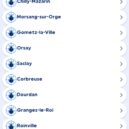
Chilly-Mazarin
Morsang-sur-Orge
Gometz-la-Ville
Orsay
Saclay
Corbreuse
Dourdan
Granges-le-Roi
Roinville