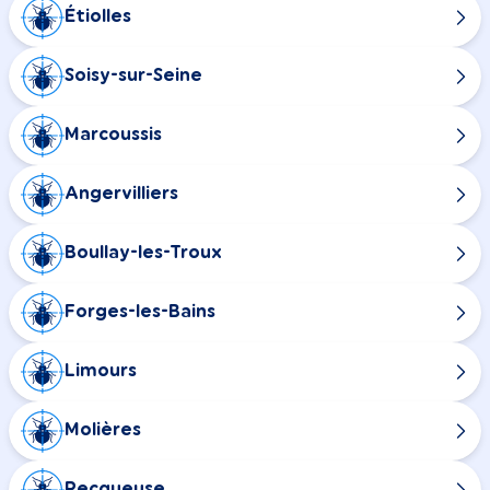
Étiolles
Soisy-sur-Seine
Marcoussis
Angervilliers
Boullay-les-Troux
Forges-les-Bains
Limours
Molières
Pecqueuse