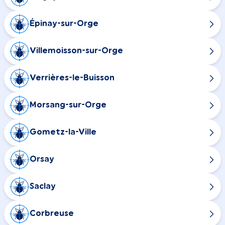
Épinay-sur-Orge
Villemoisson-sur-Orge
Verrières-le-Buisson
Morsang-sur-Orge
Gometz-la-Ville
Orsay
Saclay
Corbreuse