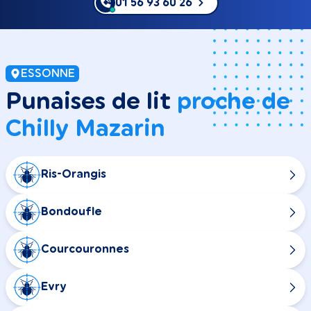
01 56 93 60 26
ESSONNE
Punaises de lit
proche de
Chilly Mazarin
Ris-Orangis
Bondoufle
Courcouronnes
Evry