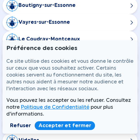
Boutigny-sur-Essonne
Vayres-sur-Essonne
Le Coudray-Montceaux
Préférence des cookies
Soisy-sur-école
Ce site utilise des cookies et vous donne le contrôle
sur ceux que vous souhaitez activer. Certains
Bouray-sur-Juine
cookies servent au fonctionnement du site, les
autres nous aident à mesurer notre audience et
l'interaction avec les réseaux sociaux.
Épinay-sous-Sénart
Vous pouvez les accepter ou les refuser. Consultez
Boissy-le-Sec
notre
Politique de Confidentialité
pour plus
d'informations.
Bouville
Refuser
Accepter et fermer