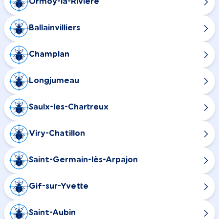
Ormoy-la-Rivière
Ballainvilliers
Champlan
Longjumeau
Saulx-les-Chartreux
Viry-Chatillon
Saint-Germain-lès-Arpajon
Gif-sur-Yvette
Saint-Aubin