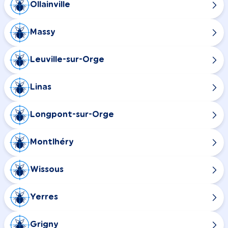
Ollainville
Massy
Leuville-sur-Orge
Linas
Longpont-sur-Orge
Montlhéry
Wissous
Yerres
Grigny