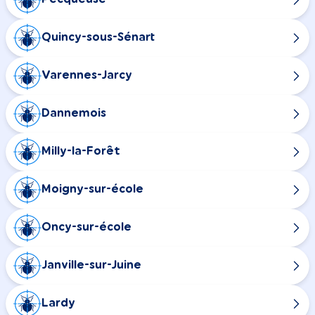
Quincy-sous-Sénart
Varennes-Jarcy
Dannemois
Milly-la-Forêt
Moigny-sur-école
Oncy-sur-école
Janville-sur-Juine
Lardy