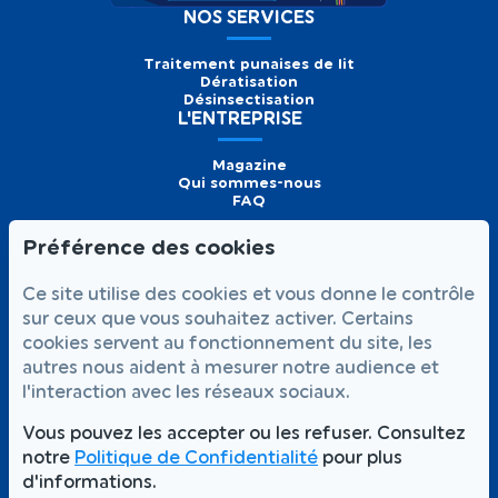
NOS SERVICES
Traitement punaises de lit
Dératisation
Désinsectisation
L'ENTREPRISE
Magazine
Qui sommes-nous
FAQ
Préférence des cookies
Formulaire de
Prendre
01 56 93 60 26
Ce site utilise des cookies et vous donne le contrôle
contact
rendez-vous
Appelez-nous
sur ceux que vous souhaitez activer. Certains
cookies servent au fonctionnement du site, les
NOUS SUIVRE
autres nous aident à mesurer notre audience et
l'interaction avec les réseaux sociaux.
Vous pouvez les accepter ou les refuser. Consultez
notre
Politique de Confidentialité
pour plus
Votre satisfaction,
Intervention rapide 7j/7
notre priorité
d'informations.
Partout à Paris et en Île-de-France