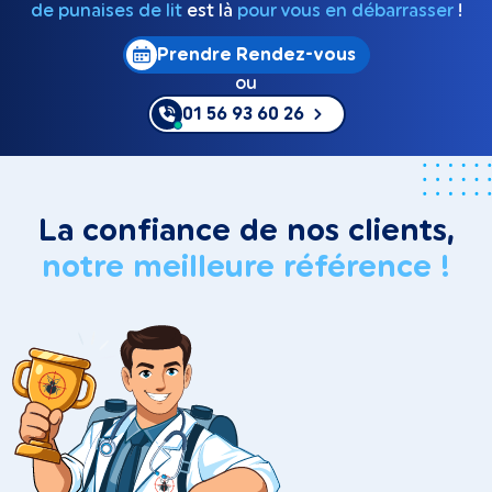
de punaises de lit
est là
pour vous en débarrasser
!
Prendre Rendez-vous
ou
01 56 93 60 26
La confiance de nos clients,
notre meilleure référence !