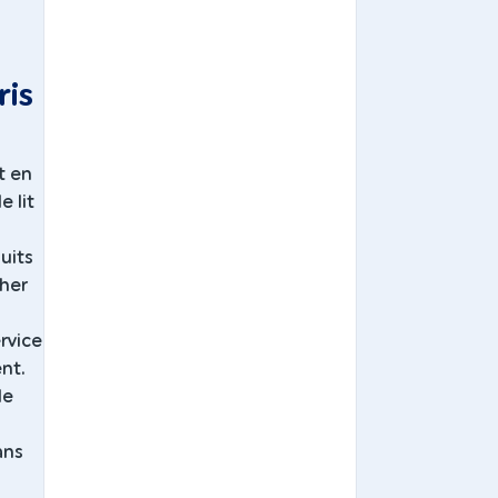
ris
t en
 lit
uits
cher
rvice
nt.
de
ans