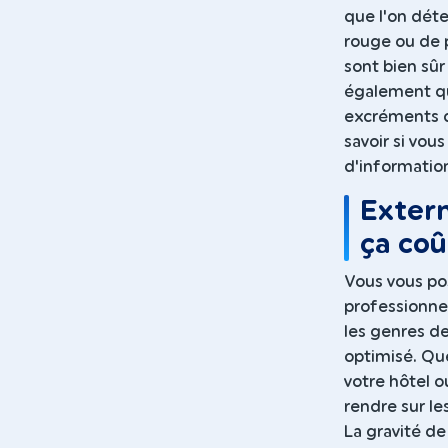
que l'on dét
rouge ou de 
sont bien sûr 
également qu
excréments d
savoir si vou
d'information
Exterm
ça coû
Vous vous po
professionnel
les genres d
optimisé. Qu
votre hôtel 
rendre sur les
La gravité de