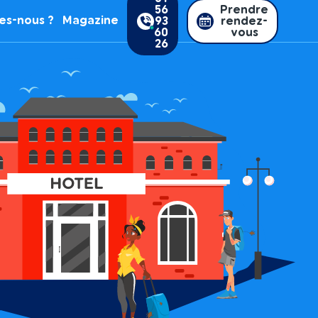
56
Prendre
es-nous ?
Magazine
93
rendez-
60
vous
26