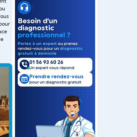
ent
 ou
vous
Besoin d'un
 pour
diagnostic
lace
professionnel ?
de
Parlez à un expert
ou prenez
t
rendez-vous pour un
diagnostic
gratuit à domicile
01 56 93 60 26
Un expert vous répond
Prendre rendez-vous
pour un diagnostic gratuit