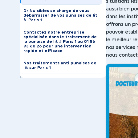
situations le
aussi bien po
Dr Nuisibles se charge de vous
débarrasser de vos punaises de lit
dans les inst
à Paris 1
offrons un pr
pouvoir établ
Contactez notre entreprise
spécialisée dans le traitement de
le meilleur r
la punaise de lit à Paris 1 au 01 56
93 60 26 pour une intervention
nos services 
rapide et efficace
nous contacte
Nos traitements anti punaises de
lit sur Paris 1