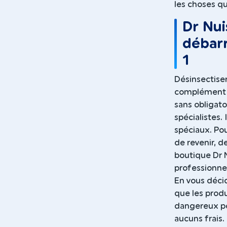
les choses qu
Dr Nui
débarr
1
Désinsectiser
complément l
sans obligato
spécialistes.
spéciaux. Po
de revenir, 
boutique Dr N
professionnel
En vous décid
que les prod
dangereux po
aucuns frais.