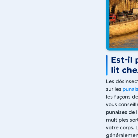
Est-il
lit ch
Les désinsect
sur les
punais
les façons de
vous conseill
punaises de l
multiples so
votre corps. 
généralement 