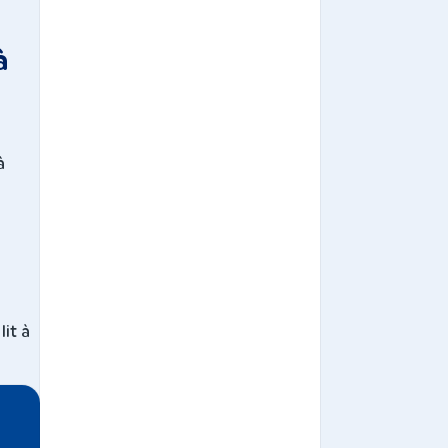
à
à
it à