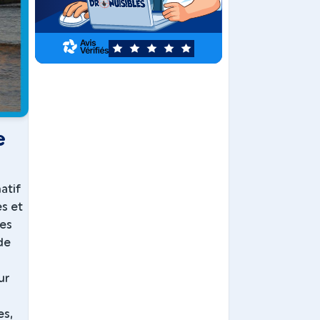
5
e
atif
es et
les
de
ur
es,