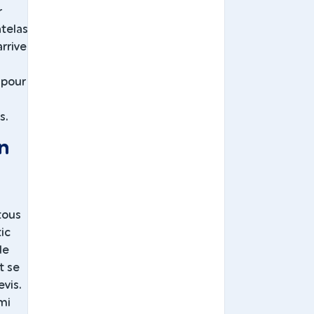
r
telas
arrive
 pour
s.
n
tous
ic
de
t se
evis.
rmi