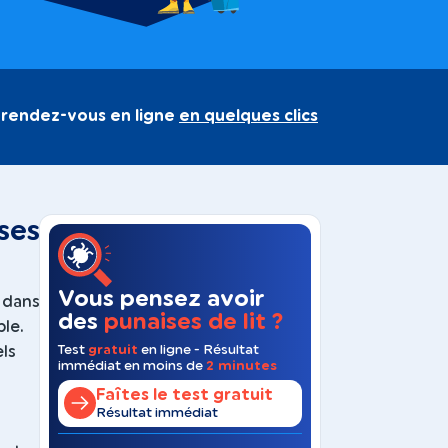
 rendez-vous en ligne
en quelques clics
ses
Vous pensez avoir
s dans
des
punaises de lit ?
ble.
Test
gratuit
en ligne - Résultat
els
immédiat en moins de
2 minutes
Faîtes le test gratuit
Résultat immédiat