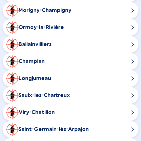
Morigny-Champigny
Ormoy-la-Rivière
Ballainvilliers
Champlan
Longjumeau
Saulx-les-Chartreux
Viry-Chatillon
Saint-Germain-lès-Arpajon