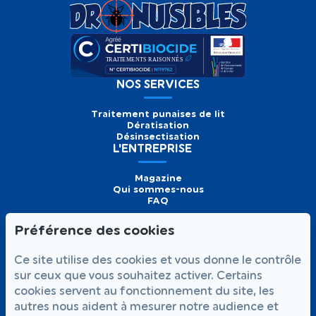
NOS SERVICES
Traitement punaises de lit
Dératisation
Désinsectisation
L'ENTREPRISE
Magazine
Qui sommes-nous
FAQ
Préférence des cookies
Formulaire de
Prendre
01 56 93 60 26
Ce site utilise des cookies et vous donne le contrôle
contact
rendez-vous
Appelez-nous
sur ceux que vous souhaitez activer. Certains
cookies servent au fonctionnement du site, les
NOUS SUIVRE
autres nous aident à mesurer notre audience et