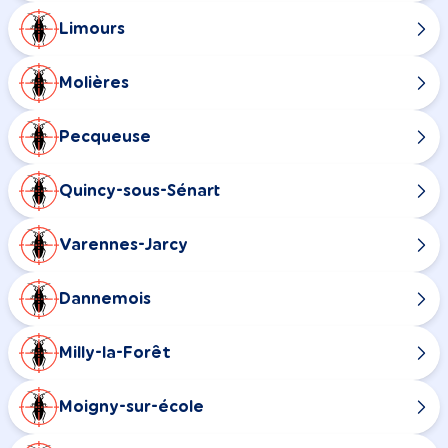
Limours
Molières
Pecqueuse
Quincy-sous-Sénart
Varennes-Jarcy
Dannemois
Milly-la-Forêt
Moigny-sur-école