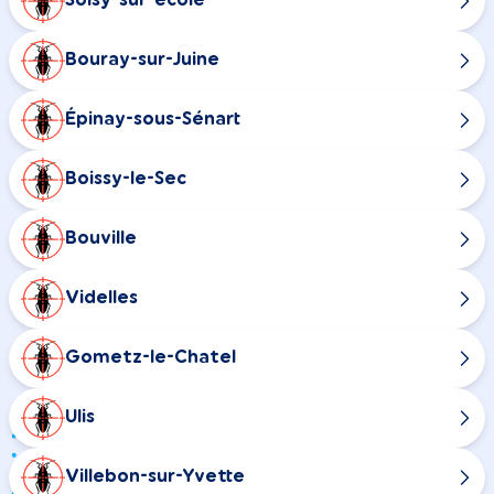
Soisy-sur-école
Bouray-sur-Juine
Épinay-sous-Sénart
Boissy-le-Sec
Bouville
Videlles
Gometz-le-Chatel
Ulis
Villebon-sur-Yvette