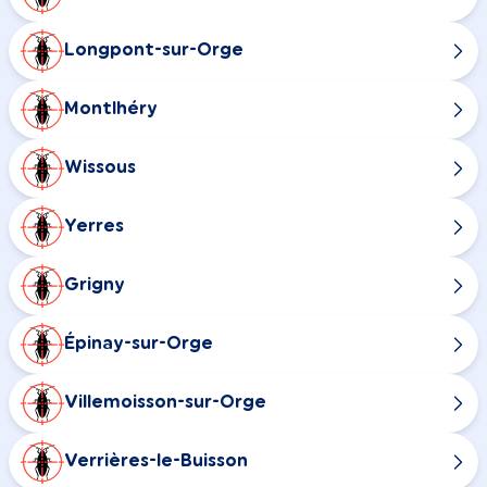
Longpont-sur-Orge
Montlhéry
Wissous
Yerres
Grigny
Épinay-sur-Orge
Villemoisson-sur-Orge
Verrières-le-Buisson