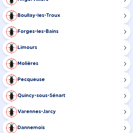
Boullay-les-Troux
Forges-les-Bains
Limours
Molières
Pecqueuse
Quincy-sous-Sénart
Varennes-Jarcy
Dannemois