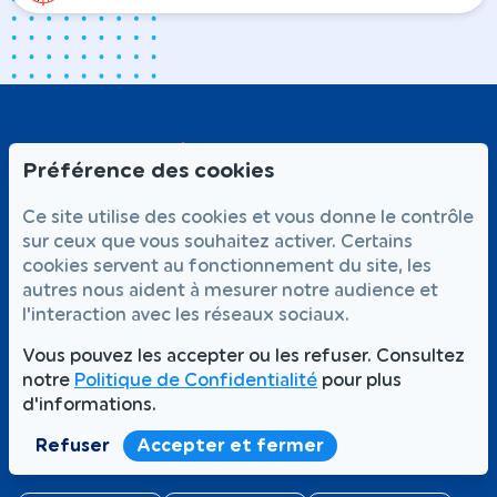
Préférence des cookies
Ce site utilise des cookies et vous donne le contrôle
sur ceux que vous souhaitez activer. Certains
cookies servent au fonctionnement du site, les
NOS SERVICES
autres nous aident à mesurer notre audience et
l'interaction avec les réseaux sociaux.
Traitement punaises de lit
Dératisation
Vous pouvez les accepter ou les refuser. Consultez
Désinsectisation
L'ENTREPRISE
notre
Politique de Confidentialité
pour plus
d'informations.
Magazine
Qui sommes-nous
Refuser
Accepter et fermer
FAQ