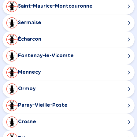
Saint-Maurice-Montcouronne
Sermaise
Écharcon
Fontenay-le-Vicomte
Mennecy
Ormoy
Paray-Vieille-Poste
Crosne