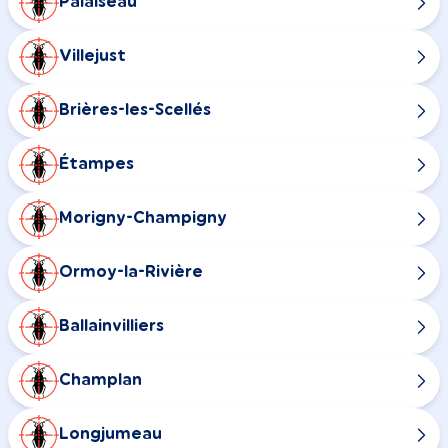
Palaiseau
Villejust
Brières-les-Scellés
Étampes
Morigny-Champigny
Ormoy-la-Rivière
Ballainvilliers
Champlan
Longjumeau