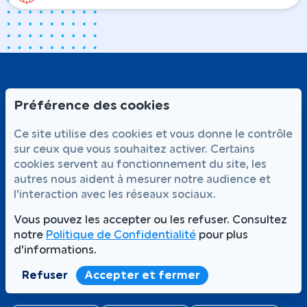
Préférence des cookies
Ce site utilise des cookies et vous donne le contrôle
sur ceux que vous souhaitez activer. Certains
cookies servent au fonctionnement du site, les
NOS SERVICES
autres nous aident à mesurer notre audience et
l'interaction avec les réseaux sociaux.
Traitement punaises de lit
Dératisation
Vous pouvez les accepter ou les refuser. Consultez
Désinsectisation
notre
Politique de Confidentialité
pour plus
L'ENTREPRISE
d'informations.
Magazine
Refuser
Accepter et fermer
Qui sommes-nous
FAQ