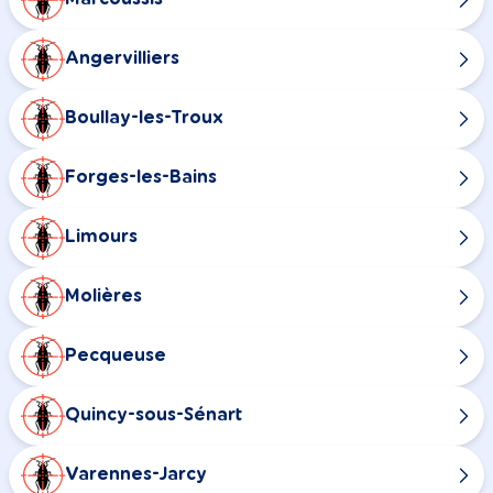
Angervilliers
Boullay-les-Troux
Forges-les-Bains
Limours
Molières
Pecqueuse
Quincy-sous-Sénart
Varennes-Jarcy