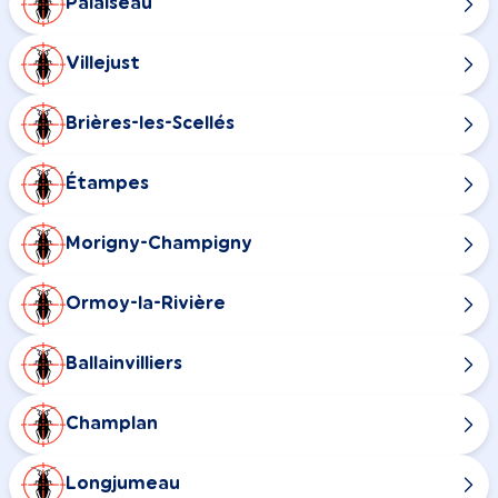
Palaiseau
Villejust
Brières-les-Scellés
Étampes
Morigny-Champigny
Ormoy-la-Rivière
Ballainvilliers
Champlan
Longjumeau