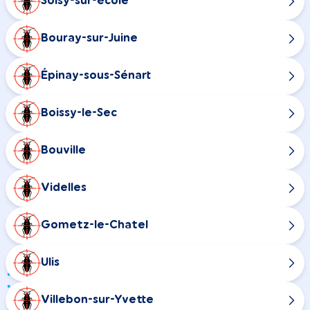
Soisy-sur-école
Bouray-sur-Juine
Épinay-sous-Sénart
Boissy-le-Sec
Bouville
Videlles
Gometz-le-Chatel
Ulis
Villebon-sur-Yvette