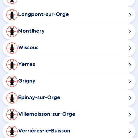
Longpont-sur-Orge
Montlhéry
Wissous
Yerres
Grigny
Épinay-sur-Orge
Villemoisson-sur-Orge
Verrières-le-Buisson