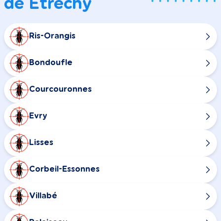
de Étréchy
Ris-Orangis
Bondoufle
Courcouronnes
Evry
Lisses
Corbeil-Essonnes
Villabé