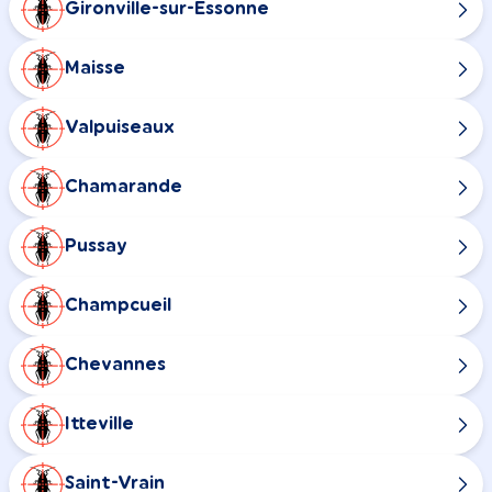
Gironville-sur-Essonne
Maisse
Valpuiseaux
Chamarande
Pussay
Champcueil
Chevannes
Itteville
Saint-Vrain