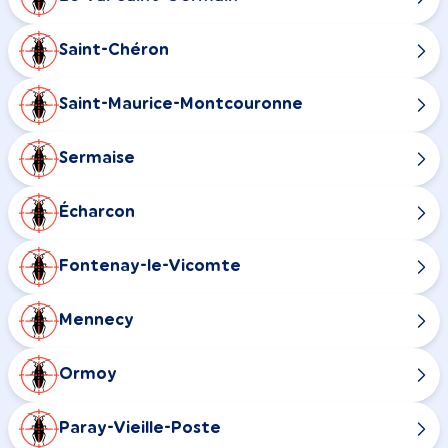
Saint-Chéron
Saint-Maurice-Montcouronne
Sermaise
Écharcon
Fontenay-le-Vicomte
Mennecy
Ormoy
Paray-Vieille-Poste