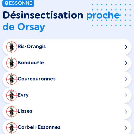
ESSONNE
Désinsectisation
proche
de Orsay
Ris-Orangis
Bondoufle
Courcouronnes
Evry
Lisses
Corbeil-Essonnes