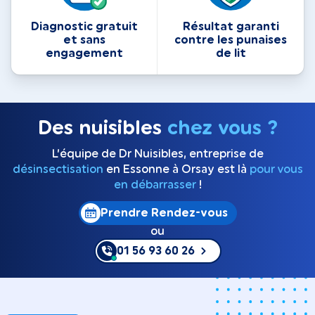
Diagnostic gratuit
Résultat garanti
et sans
contre les punaises
engagement
de lit
Des nuisibles
chez vous ?
L’équipe de Dr Nuisibles, entreprise de
désinsectisation
en Essonne à Orsay est là
pour vous
en débarrasser
!
Prendre Rendez-vous
ou
01 56 93 60 26