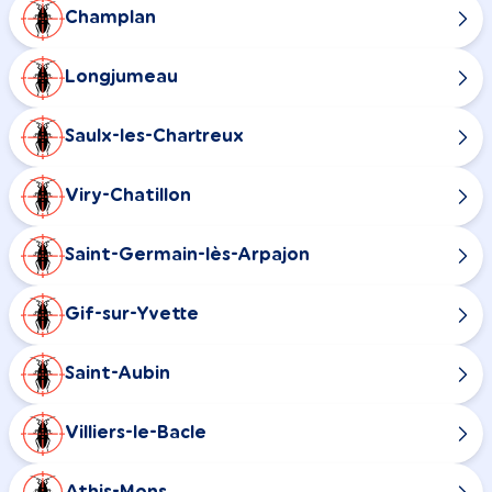
Champlan
Longjumeau
Saulx-les-Chartreux
Viry-Chatillon
Saint-Germain-lès-Arpajon
Gif-sur-Yvette
Saint-Aubin
Villiers-le-Bacle