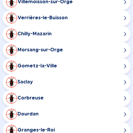
Villemoisson-sur-Orge
Verrières-le-Buisson
Chilly-Mazarin
Morsang-sur-Orge
Gometz-la-Ville
Saclay
Corbreuse
Dourdan
Granges-le-Roi