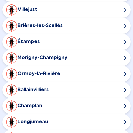
Villejust
Brières-les-Scellés
Étampes
Morigny-Champigny
Ormoy-la-Rivière
Ballainvilliers
Champlan
Longjumeau