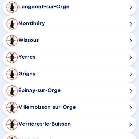
Longpont-sur-Orge
Montlhéry
Wissous
Yerres
Grigny
Épinay-sur-Orge
Villemoisson-sur-Orge
Verrières-le-Buisson