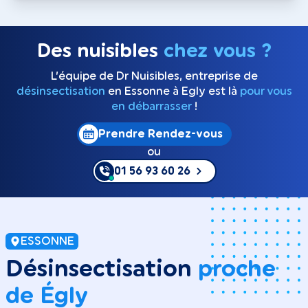
Des nuisibles
chez vous ?
L’équipe de Dr Nuisibles, entreprise de
désinsectisation
en Essonne à Egly est là
pour vous
en débarrasser
!
Prendre Rendez-vous
ou
01 56 93 60 26
ESSONNE
Désinsectisation
proche
de Égly