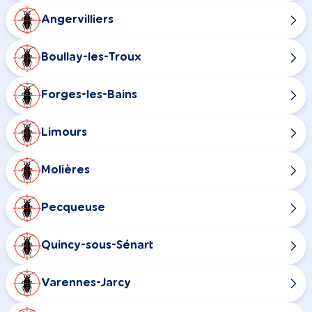
Angervilliers
Boullay-les-Troux
Forges-les-Bains
Limours
Molières
Pecqueuse
Quincy-sous-Sénart
Varennes-Jarcy