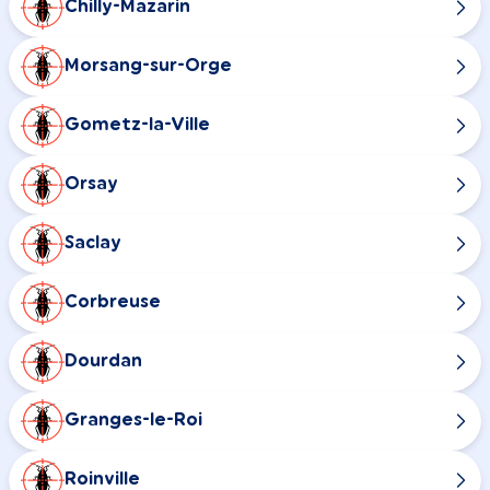
Chilly-Mazarin
Morsang-sur-Orge
Gometz-la-Ville
Orsay
Saclay
Corbreuse
Dourdan
Granges-le-Roi
Roinville