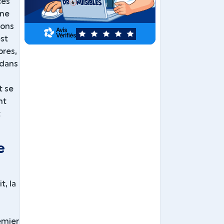
ces
une
tons
5
est
bres,
 dans
t se
nt
t
e
t, la
emier