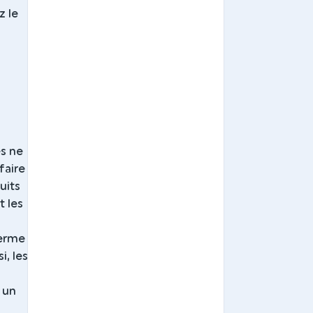
z le
es ne
faire
uits
t les
terme
i, les
 un