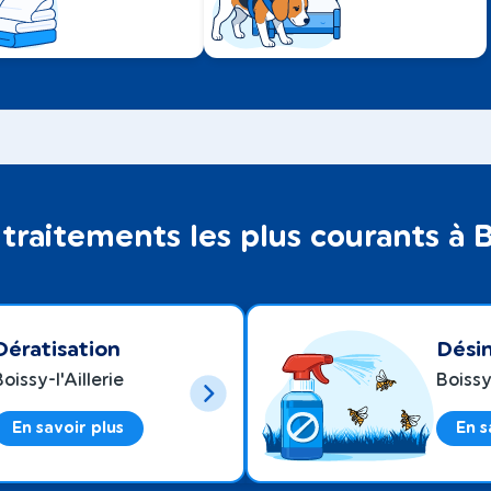
traitements les plus courants à Bo
Dératisation
Désin
oissy-l'Aillerie
Boissy-
En savoir plus
En s