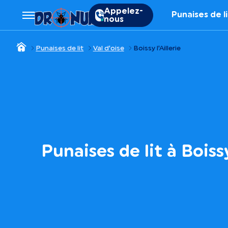
Appelez-
Punaises de l
nous
Punaises de lit
Val d'oise
Boissy l'Aillerie
Punaises de lit à Boissy