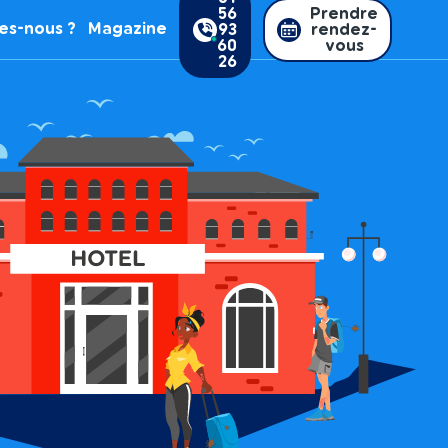
56
Prendre
es-nous ?
Magazine
93
rendez-
60
vous
26