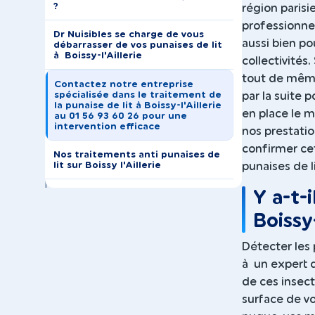
?
région parisi
professionne
Dr Nuisibles se charge de vous
aussi bien po
débarrasser de vos punaises de lit
à Boissy-l'Aillerie
collectivité
tout de même
Contactez notre entreprise
spécialisée dans le traitement de
par la suite 
la punaise de lit à Boissy-l'Aillerie
en place le m
au 01 56 93 60 26 pour une
intervention efficace
nos prestatio
confirmer cet
Nos traitements anti punaises de
lit sur Boissy l'Aillerie
punaises de li
Y a-t-
Boissy-
Détecter les 
à un expert d
de ces insect
surface de vo