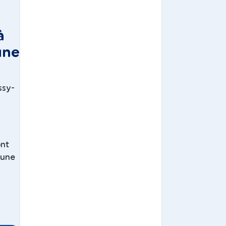
à
une
ssy-
ont
 une