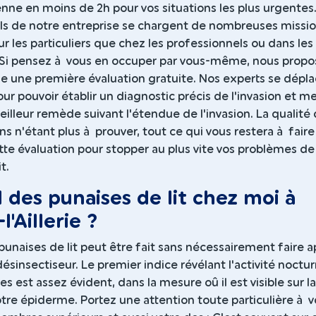
enne en moins de 2h pour vos situations les plus urgentes
ls de notre entreprise se chargent de nombreuses missi
ur les particuliers que chez les professionnels ou dans les
s. Si pensez à vous en occuper par vous-même, nous prop
 une première évaluation gratuite. Nos experts se dépl
pour pouvoir établir un diagnostic précis de l'invasion et m
eilleur remède suivant l'étendue de l'invasion. La qualité
ns n'étant plus à prouver, tout ce qui vous restera à faire
te évaluation pour stopper au plus vite vos problèmes de
t.
il des punaises de lit chez moi à
l'Aillerie ?
punaises de lit peut être fait sans nécessairement faire a
ésinsectiseur. Le premier indice révélant l'activité noctu
es est assez évident, dans la mesure oû il est visible sur la
tre épiderme. Portez une attention toute particulière à v