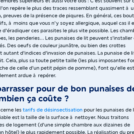
mbres supérieurs et aussi votre dos : C'est souvent sur 
 l'on repère le plus des traces ressemblant quasiment à 
, preuves de la présence de piqures. En général, ces bou
ifs, à moins que vous n'y soyez allergique, auquel cas il 
 d'éradiquer ces parasites le plus vite possible. Les cham
es, les penderies... Les punaises de lit peuvent s'installer
iés. Des oeufs de couleur jaunâtre, ou bien des crottes
 autant d'indices d'invasion de punaises. La punaise de li
it. Cela, plus sa toute petite taille (les plus imposantes fo
oche de celle d'un petit pépin de pomme), font qu'elle es
lement ardue à repérer.
arrasser pour de bon punaises d
combien ça coûte ?
ncerne les
tarifs de désinsectisation
pour les punaises de li
iable est la taille de la surface à nettoyer. Nous traitons
pes de logement (d'une simple chambre aux dizaines de
 hôtel) le plus rapidement possible. La réalisation du pr