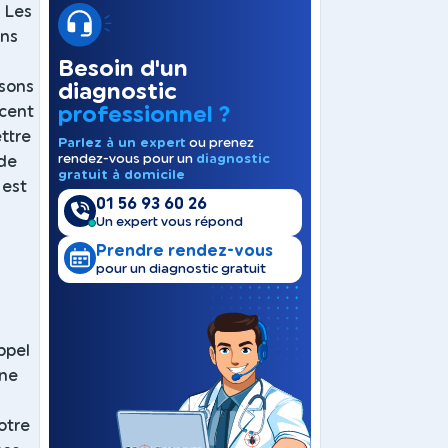
. Les
ons
Besoin d'un
osons
diagnostic
professionnel ?
acent
ettre
Parlez à un expert
ou prenez
rendez-vous pour un
diagnostic
 de
gratuit à domicile
 est
01 56 93 60 26
Un expert vous répond
Prendre rendez-vous
pour un diagnostic gratuit
ppel
rne
otre