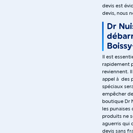
devis est évi
devis, nous 
Dr Nui
débarr
Boissy-
Il est essent
rapidement po
reviennent. I
appel à des p
spéciaux sera
empêcher de r
boutique Dr N
les punaises 
produits ne s
aguerris qui
devis sans fra