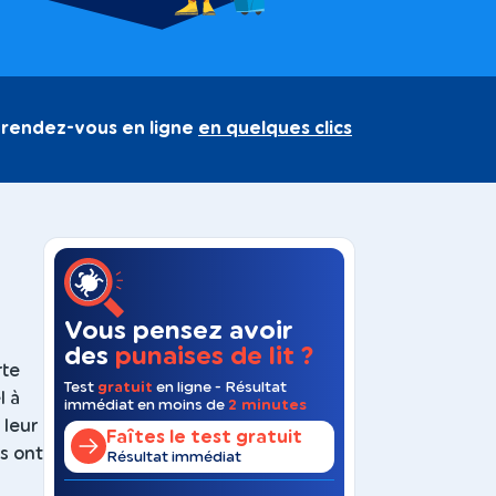
 rendez-vous en ligne
en quelques clics
Vous pensez avoir
des
punaises de lit ?
rte
Test
gratuit
en ligne - Résultat
l à
immédiat en moins de
2 minutes
 leur
Faîtes le test gratuit
s ont
Résultat immédiat