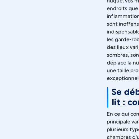
nuque, vos me
endroits que
inflammation
sont inoffens
indispensable
les garde-rob
des lieux var
sombres, sont
déplace la nu
une taille pr
exceptionnel
Se déb
lit : 
En ce qui co
principale var
plusieurs ty
chambres d'un