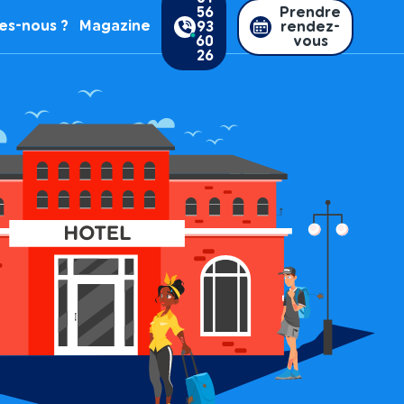
56
Prendre
es-nous ?
Magazine
93
rendez-
60
vous
26