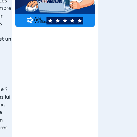
 Les
ambre
ur
5
s
est un
e ?
s lui
x.
e
un
tres