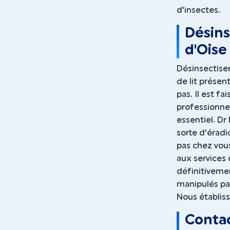
d'insectes.
Désins
d'Oise 
Désinsectise
de lit présen
pas. Il est fa
professionne
essentiel. Dr
sorte d'éradi
pas chez vous
aux services 
définitivemen
manipulés pa
Nous établiss
Contac