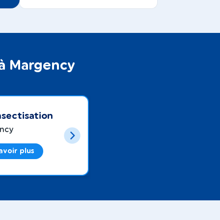
 à Margency
sectisation
ncy
avoir plus