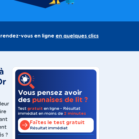
 rendez-vous en ligne
en quelques clics
 à
Dr
Vous pensez avoir
des
punaises de lit ?
leur
Test
gratuit
en ligne - Résultat
ire
immédiat en moins de
2 minutes
sant
Faîtes le test gratuit
ent
Résultat immédiat
és ?