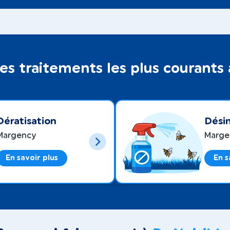
es traitements les plus courants
Dératisation
Désin
Margency
Marge
En savoir plus
En s