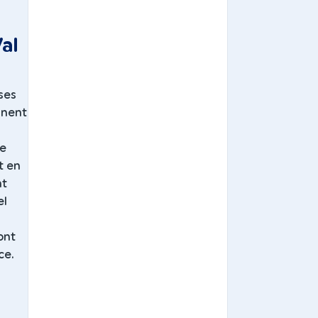
al
ses
ennent
he
t en
nt
el
ont
ce.