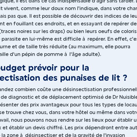
rgique, il est dans ce cas indispensable d'agir sans tarder.
lit vivent, comme leur doux nom l'indique, dans votre ch
is pas que. Il est possible de découvrir des indices de le
 en fouillant ces endroits, et en essayant de repérer de
traces noires sur les draps) ou bien leurs oeufs de coloris
e parasite en lui-même est difficile à repérer. En effet, c'
urne et de taille très réduite (au maximum, elle pourra
taille d'un pépin de pomme à l'âge adulte).
udget prévoir pour la
ectisation des punaises de lit ?
ndez combien coûte une désinsectisation professionnell
 de diagnostic et de déplacement optimisé de Dr Nuisible
ésenter des prix avantageux pour tous les types de locau
 se trouve chez vous, dans votre hôtel ou même dans votr
vail, nous pouvons nous rendre sur les lieux pour établir 
x et établir un devis chiffré. Les prix dépendront entre au
e la zone à désinsectiser et de la gravité de l'invasion