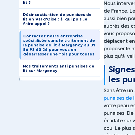
lit ?
Nous interven
de France. Le
Désinsectisation de punaises de
aussi bien po
lit en Val d'Oise : à qui puis-je
faire appel ?
auprès des c
vous proposo
Contactez notre entreprise
spécialisée dans le traitement de
déplacent ens
la punaise de lit à Margency au 01
proposer le m
56 93 60 26 pour vous en
débarrasser une fois pour toutes
plus qu'à vali
Nos traitements anti punaises de
Signes
lit sur Margency
les pu
Sans être un 
punaises de l
votre peau es
punaises. De 
écarlate sur 
cou. Le plus 