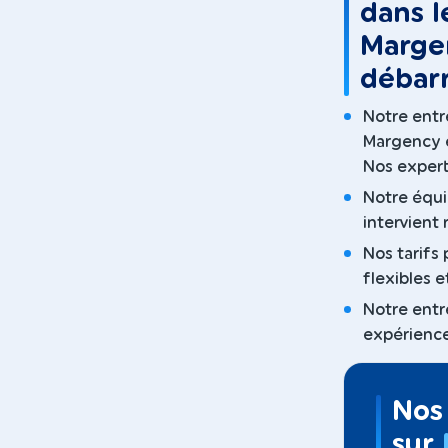
dans l
Margen
débarr
Notre entre
Margency e
Nos experts
Notre équi
intervient
Nos tarifs 
flexibles 
Notre entr
expérience
Nos 
sur