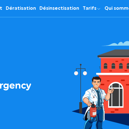
it
Dératisation
Désinsectisation
Tarifs
Qui somm
argency