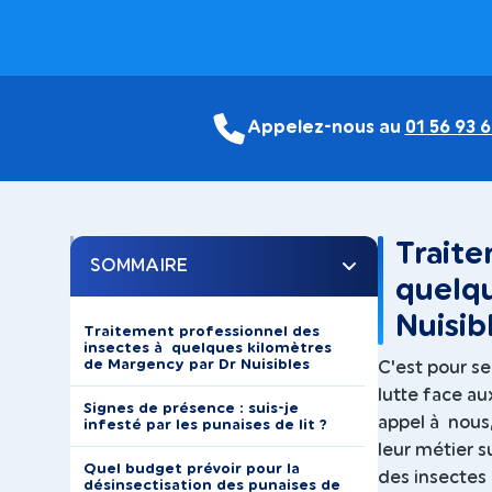
Appelez-nous au
01 56 93 6
Traite
SOMMAIRE
quelqu
Nuisib
Traitement professionnel des
insectes à quelques kilomètres
de Margency par Dr Nuisibles
C'est pour se
lutte face au
Signes de présence : suis-je
appel à nous,
infesté par les punaises de lit ?
leur métier s
Quel budget prévoir pour la
des insectes 
désinsectisation des punaises de