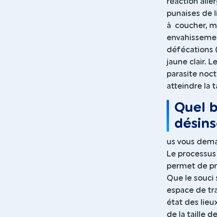
réaction alle
punaises de 
à coucher, ma
envahissement
défécations (
jaune clair. L
parasite noct
atteindre la 
Quel b
désins
us vous dema
Le processus
permet de pr
Que le souci
espace de tra
état des lieu
de la taille d