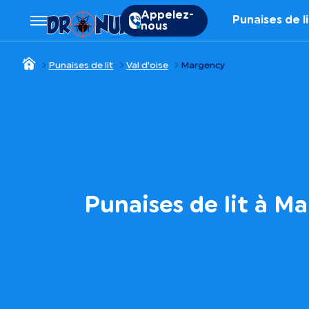
Appelez-
Punaises de l
nous
Punaises de lit
Val d'oise
Margency
Punaises de lit à M