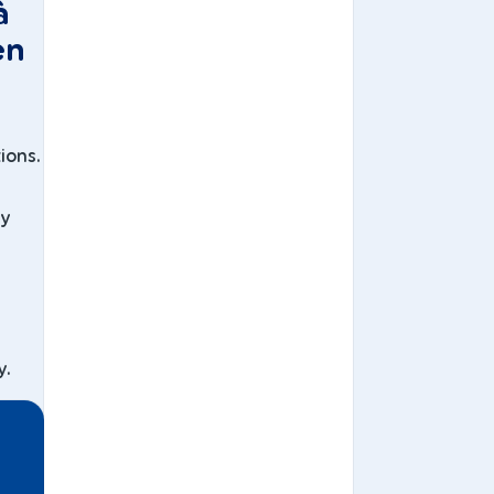
à
en
ions.
cy
y.