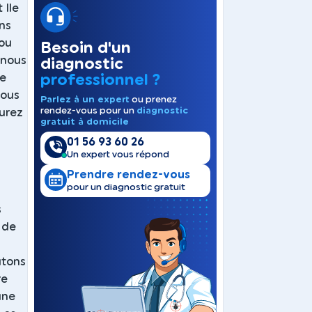
 Ile
ns
 ou
Besoin d'un
 nous
diagnostic
professionnel ?
se
vous
Parlez à un expert
ou prenez
rendez-vous pour un
diagnostic
aurez
gratuit à domicile
01 56 93 60 26
Un expert vous répond
Prendre rendez-vous
pour un diagnostic gratuit
s
 de
utons
re
une