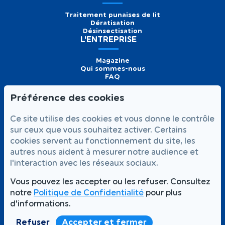
Traitement punaises de lit
Dératisation
Désinsectisation
L'ENTREPRISE
Magazine
Qui sommes-nous
FAQ
Préférence des cookies
Formulaire de
Prendre
01 56 93 60 26
Ce site utilise des cookies et vous donne le contrôle
contact
rendez-vous
Appelez-nous
sur ceux que vous souhaitez activer. Certains
cookies servent au fonctionnement du site, les
NOUS SUIVRE
autres nous aident à mesurer notre audience et
l'interaction avec les réseaux sociaux.
Vous pouvez les accepter ou les refuser. Consultez
notre
Politique de Confidentialité
pour plus
Votre satisfaction,
Intervention rapide 7j/7
notre priorité
d'informations.
Partout à Paris et en Île-de-France
Refuser
Accepter et fermer