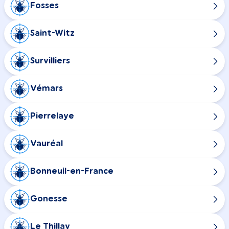
Fosses
Saint-Witz
Survilliers
Vémars
Pierrelaye
Vauréal
Bonneuil-en-France
Gonesse
Le Thillay