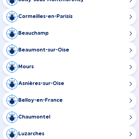
Cormeilles-en-Parisis
Beauchamp
Beaumont-sur-Oise
Mours
Asnières-sur-Oise
Belloy-en-France
Chaumontel
Luzarches