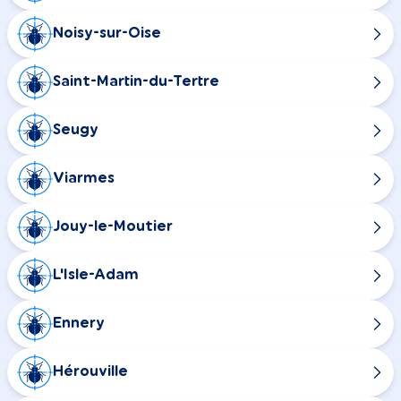
Noisy-sur-Oise
Saint-Martin-du-Tertre
Seugy
Viarmes
Jouy-le-Moutier
L'Isle-Adam
Ennery
Hérouville