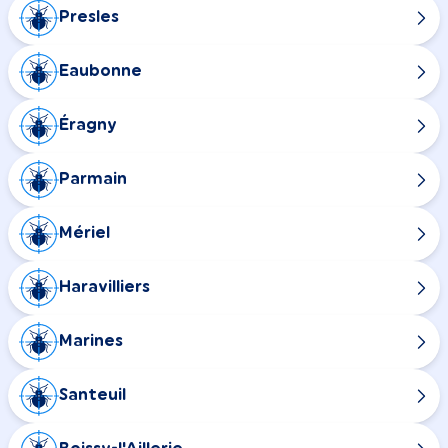
Presles
Eaubonne
Éragny
Parmain
Mériel
Haravilliers
Marines
Santeuil