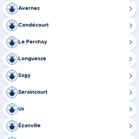
Avernes
Condécourt
Le Perchay
Longuesse
Sagy
Seraincourt
Us
Ézanville