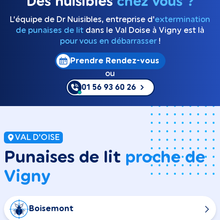
Des nuisibles
chez vous ?
L’équipe de Dr Nuisibles, entreprise d'
extermination
de punaises de lit
dans le Val Doise à Vigny est là
pour vous en débarrasser
!
Prendre Rendez-vous
ou
01 56 93 60 26
VAL D'OISE
Punaises de lit
proche de
Vigny
Boisemont