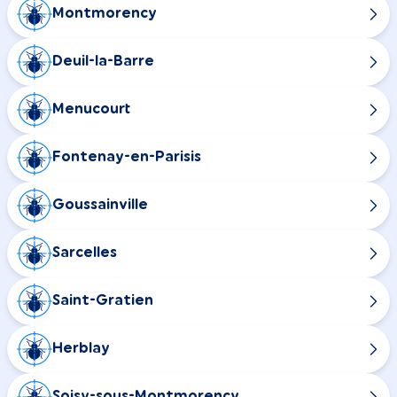
Montmorency
Deuil-la-Barre
Menucourt
Fontenay-en-Parisis
Goussainville
Sarcelles
Saint-Gratien
Herblay
Soisy-sous-Montmorency