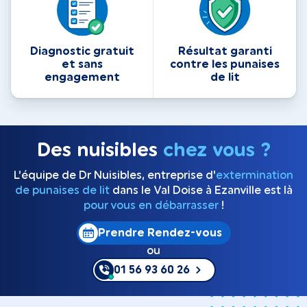
Diagnostic gratuit
Résultat garanti
et sans
contre les punaises
engagement
de lit
Des nuisibles
chez vous ?
L’équipe de Dr Nuisibles, entreprise d'
extermination
de punaises de lit
dans le Val Doise à Ezanville est là
pour vous en débarrasser
!
Prendre Rendez-vous
ou
01 56 93 60 26