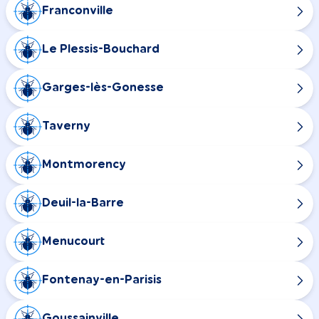
Franconville
Le Plessis-Bouchard
Garges-lès-Gonesse
Taverny
Montmorency
Deuil-la-Barre
Menucourt
Fontenay-en-Parisis
Goussainville