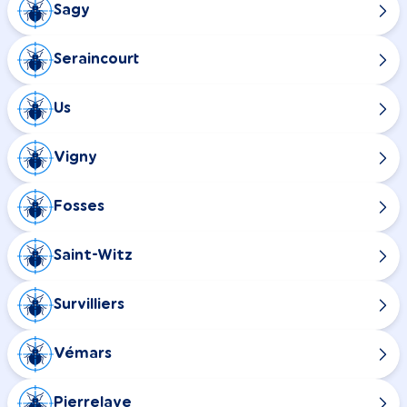
Sagy
Seraincourt
Us
Vigny
Fosses
Saint-Witz
Survilliers
Vémars
Pierrelaye