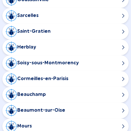
Sarcelles
Saint-Gratien
Herblay
Soisy-sous-Montmorency
Cormeilles-en-Parisis
Beauchamp
Beaumont-sur-Oise
Mours