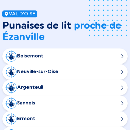
VAL D'OISE
Punaises de lit
proche de
Ézanville
Boisemont
Neuville-sur-Oise
Argenteuil
Sannois
Ermont