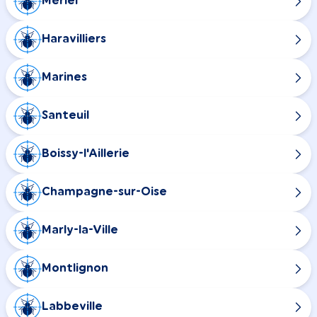
Mériel
Haravilliers
Marines
Santeuil
Boissy-l'Aillerie
Champagne-sur-Oise
Marly-la-Ville
Montlignon
Labbeville