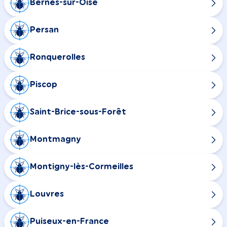
Bernes-sur-Oise
Persan
Ronquerolles
Piscop
Saint-Brice-sous-Forêt
Montmagny
Montigny-lès-Cormeilles
Louvres
Puiseux-en-France