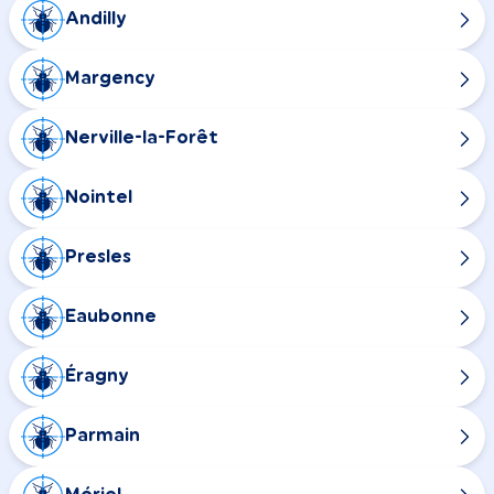
Andilly
Margency
Nerville-la-Forêt
Nointel
Presles
Eaubonne
Éragny
Parmain