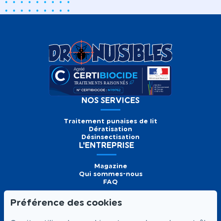
NOS SERVICES
Traitement punaises de lit
Dératisation
Désinsectisation
L'ENTREPRISE
Magazine
Qui sommes-nous
FAQ
Préférence des cookies
Formulaire de
Prendre
01 56 93 60 26