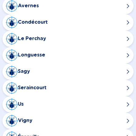
Avernes
Condécourt
Le Perchay
Longuesse
Sagy
Seraincourt
Us
Vigny