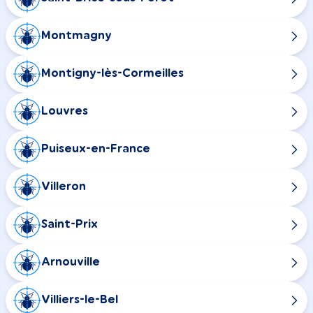
Montmagny
Montigny-lès-Cormeilles
Louvres
Puiseux-en-France
Villeron
Saint-Prix
Arnouville
Villiers-le-Bel