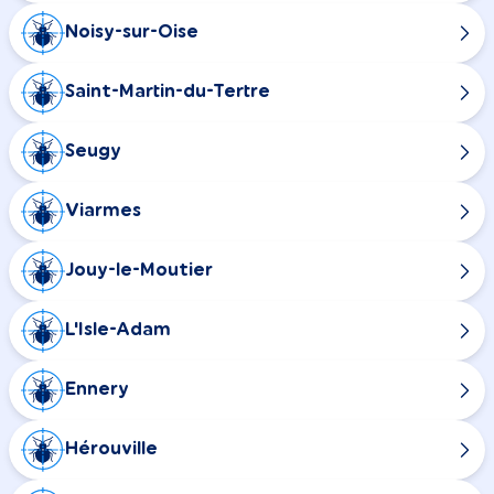
Noisy-sur-Oise
Saint-Martin-du-Tertre
Seugy
Viarmes
Jouy-le-Moutier
L'Isle-Adam
Ennery
Hérouville