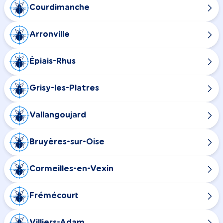
Courdimanche
Arronville
Épiais-Rhus
Grisy-les-Platres
Vallangoujard
Bruyères-sur-Oise
Cormeilles-en-Vexin
Frémécourt
Villiers-Adam