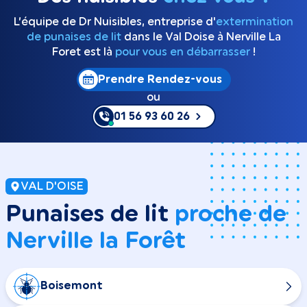
L’équipe de Dr Nuisibles, entreprise d'
extermination
de punaises de lit
dans le Val Doise à Nerville La
Foret est là
pour vous en débarrasser
!
Prendre Rendez-vous
ou
01 56 93 60 26
VAL D'OISE
Punaises de lit
proche de
Nerville la Forêt
Boisemont