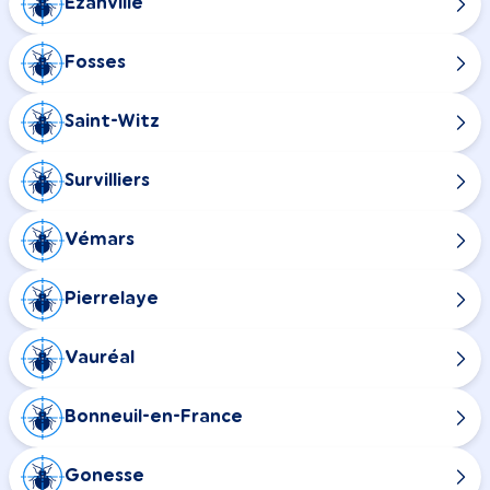
Ézanville
Fosses
Saint-Witz
Survilliers
Vémars
Pierrelaye
Vauréal
Bonneuil-en-France
Gonesse