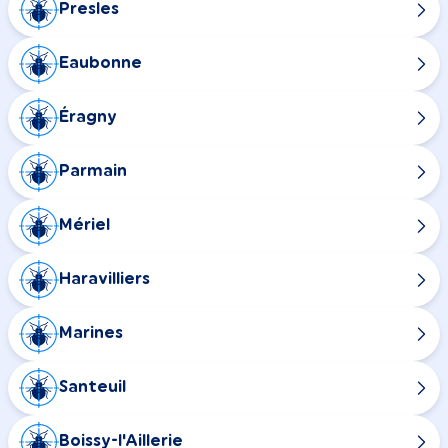
Presles
Eaubonne
Éragny
Parmain
Mériel
Haravilliers
Marines
Santeuil
Boissy-l'Aillerie