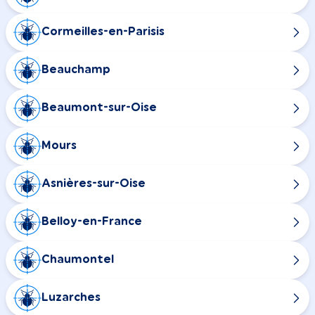
Cormeilles-en-Parisis
Beauchamp
Beaumont-sur-Oise
Mours
Asnières-sur-Oise
Belloy-en-France
Chaumontel
Luzarches