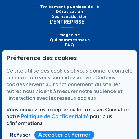
Traitement punaises de lit
Dératisation
Désinsectisation
L'ENTREPRISE
Magazine
Qui sommes-nous
FAQ
Préférence des cookies
Formulaire de
Prendre
01 56 93 60 26
Ce site utilise des cookies et vous donne le contrôle
contact
rendez-vous
Appelez-nous
sur ceux que vous souhaitez activer. Certains
cookies servent au fonctionnement du site, les
NOUS SUIVRE
autres nous aident à mesurer notre audience et
l'interaction avec les réseaux sociaux.
Vous pouvez les accepter ou les refuser. Consultez
notre
Politique de Confidentialité
pour plus
Votre satisfaction,
Intervention rapide 7j/7
notre priorité
d'informations.
Partout à Paris et en Île-de-France
Refuser
Accepter et fermer