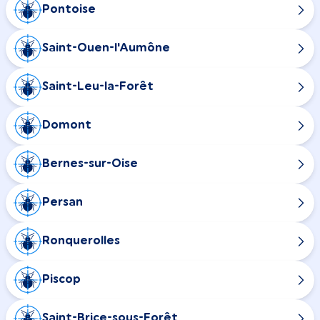
Pontoise
Saint-Ouen-l'Aumône
Saint-Leu-la-Forêt
Domont
Bernes-sur-Oise
Persan
Ronquerolles
Piscop
Saint-Brice-sous-Forêt