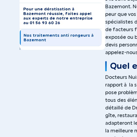
Bazemont. No
Pour une dératisation à
Bazemont réussie, faites appel
peur que vos 
aux experts de notre entreprise
spécialistes 
au 01 56 93 60 26
de facteurs f
Nos traitements anti rongeurs à
exposée ou bi
Bazemont
devis personn
appelez-nous
Quel e
Docteurs Nui
rapport à la 
pose problème
tous des élé
détaillé de Dr
gîte, restaur
adapteront le
la meilleure m