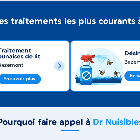
es traitements les plus courant
Traitement
Désin
punaises de lit
Baze
Bazemont
En s
En savoir plus
Pourquoi faire appel à
Dr Nuisible