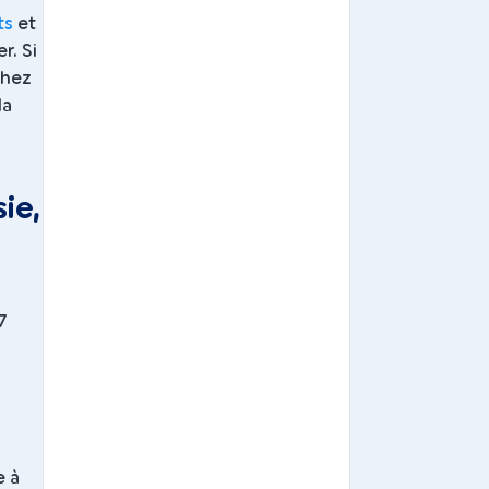
ts
et
r. Si
chez
la
ie,
7
e à