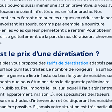
us pouvons aussi mener une action préventive, si vous a
locaux ne soient infestés dans un futur proche. Nos
dératiseurs feront diminuer les risques en réduisant le n
avorisant les souris, comme par exemple la nourriture
en les voies qui leur permettent de rentrer. Pour obtenir
alisé gratuitement de la part de nos dératiseurs chevron
.
st le prix d'une dératisation ?
sibles vous propose des
tarifs de dératisation
adaptés pa
surface qu'il faut traiter. Le nombre de rongeurs, la surfac
, le genre de lieu infesté ou bien le type de nuisibles so
ments que nous étudions dans le diagnostic préliminaire
 Nuisibles. Peu importe le lieu sur lequel il faut agir (entr
ant, appartement, maison...), nos spécialistes dératiseurs
urs méthodes d'intervention et éradiqueront les nuisible
anière possible. Si jamais votre situation est très particul