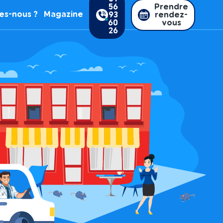
56
Prendre
es-nous ?
Magazine
93
rendez-
60
vous
26