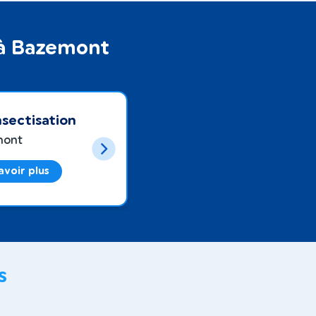
s à Bazemont
sectisation
mont
avoir plus
s