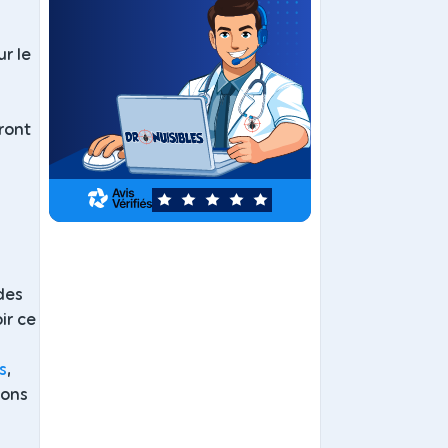
r le
eront
5
des
ir ce
s
,
ions