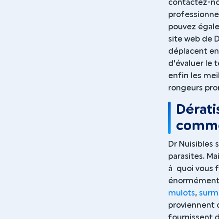
contactez-no
professionne
pouvez égalem
site web de D
déplacent ens
d'évaluer le 
enfin les me
rongeurs pro
Dérati
comme
Dr Nuisibles 
parasites. Ma
à quoi vous f
énormément. 
mulots
,
surm
proviennent 
fournissent d