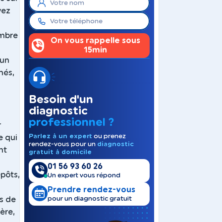
vez
ombre
On vous rappelle sous
15min
 un
nés,
Besoin d'un
diagnostic
professionnel ?
r
Parlez à un expert
ou prenez
e qui
rendez-vous pour un
diagnostic
nt
gratuit à domicile
01 56 93 60 26
epôts,
Un expert vous répond
Prendre rendez-vous
pour un diagnostic gratuit
s de
ière,