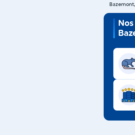
Bazemont, 
Nos 
Baz