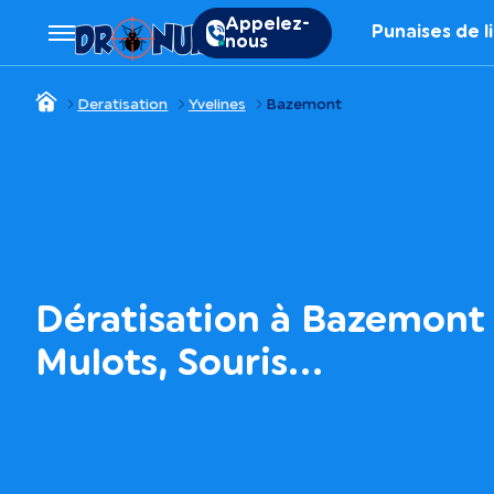
Appelez-
Punaises de l
nous
Deratisation
Yvelines
Bazemont
Dératisation à Bazemont 
Mulots, Souris…