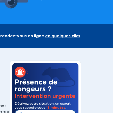
 rendez-vous en ligne
en quelques clics
Présence de
rongeurs ?
Intervention urgente
s
Décrivez votre situation, un expert
on :
vous rappelle sous
15 minutes
.
s sur