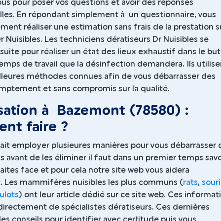
us pour poser vos questions et avoir des réponses
lles. En répondant simplement à un questionnaire, vous
ent réaliser une estimation sans frais de la prestation su
r Nuisibles. Les techniciens dératiseurs Dr Nuisibles se
uite pour réaliser un état des lieux exhaustif dans le but
temps de travail que la désinfection demandera. Ils utilis
illeures méthodes connues afin de vous débarrasser des
mptement et sans compromis sur la qualité.
sation à Bazemont (78580) :
nt faire ?
sait employer plusieures manières pour vous débarrasser 
is avant de les éliminer il faut dans un premier temps savo
aites face et pour cela notre site web vous aidera
Les mammifères nuisibles les plus communs (
rats
,
souri
ulots
) ont leur article dédié sur ce site web. Ces informat
directement de spécialistes dératiseurs. Ces dernières
es conseils pour identifier avec certitude puis vous