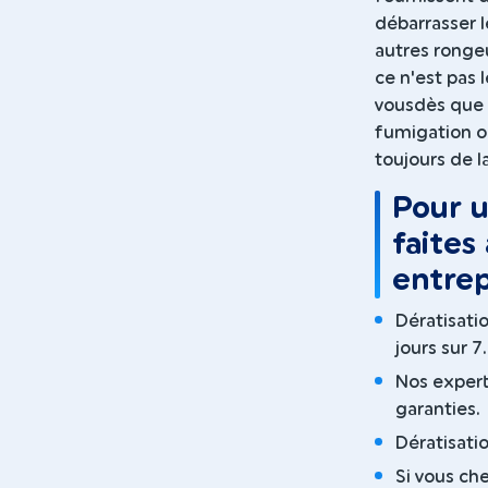
débarrasser l
autres ronge
ce n'est pas 
vousdès que 
fumigation ou
toujours de l
Pour u
faites
entrep
Dératisati
jours sur 7.
Nos expert
garanties.
Dératisati
Si vous ch