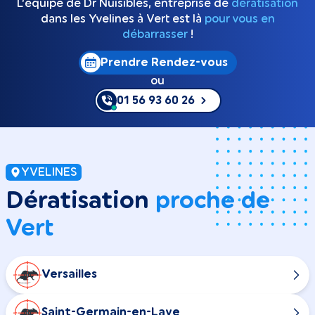
L’équipe de Dr Nuisibles, entreprise de
dératisation
dans les Yvelines à Vert est là
pour vous en
débarrasser
!
Prendre Rendez-vous
ou
01 56 93 60 26
YVELINES
Dératisation
proche de
Vert
Versailles
Saint-Germain-en-Laye