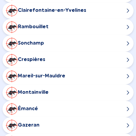
Clairefontaine-en-Yvelines
Rambouillet
Sonchamp
Crespières
Mareil-sur-Mauldre
Montainville
Émancé
Gazeran