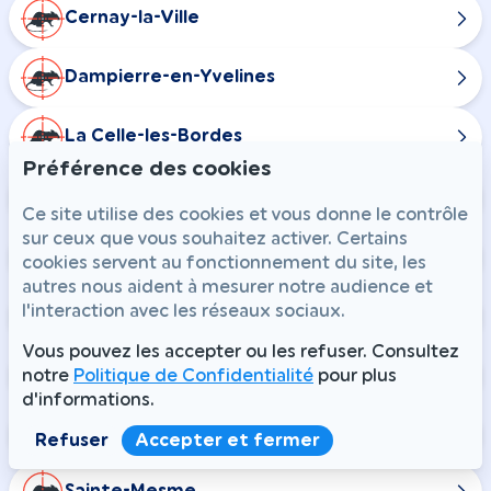
Cernay-la-Ville
Dampierre-en-Yvelines
La Celle-les-Bordes
Préférence des cookies
Senlisse
Ce site utilise des cookies et vous donne le contrôle
sur ceux que vous souhaitez activer. Certains
Longvilliers
cookies servent au fonctionnement du site, les
autres nous aident à mesurer notre audience et
l'interaction avec les réseaux sociaux.
Ponthévrard
Vous pouvez les accepter ou les refuser. Consultez
Rochefort-en-Yvelines
notre
Politique de Confidentialité
pour plus
d'informations.
Saint-Arnoult-en-Yvelines
Refuser
Accepter et fermer