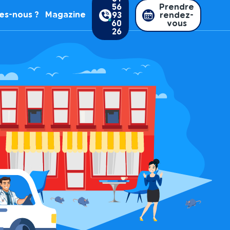
56
Prendre
es-nous ?
Magazine
93
rendez-
60
vous
26