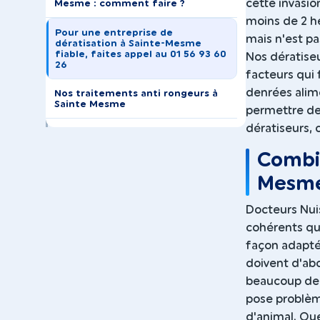
cette invasion
Mesme : comment faire ?
moins de 2 he
Pour une entreprise de
mais n'est pa
dératisation à Sainte-Mesme
fiable, faites appel au 01 56 93 60
Nos dératiseu
26
facteurs qui
denrées alime
Nos traitements anti rongeurs à
Sainte Mesme
permettre de 
dératiseurs,
Combie
Mesme
Docteurs Nui
cohérents qui
façon adapté
doivent d'ab
beaucoup de p
pose problème
d'animal. Que