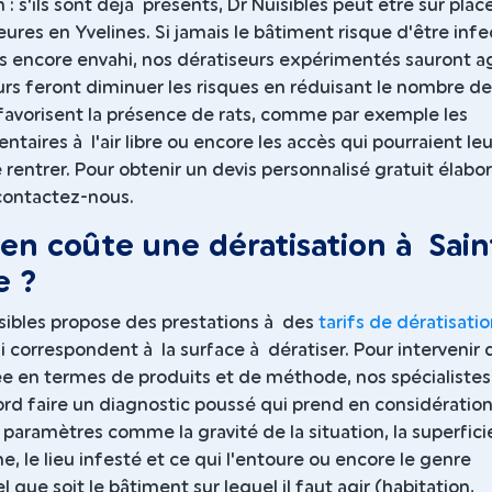
 : s'ils sont déjà présents, Dr Nuisibles peut être sur plac
ures en Yvelines. Si jamais le bâtiment risque d'être infe
s encore envahi, nos dératiseurs expérimentés sauront ag
rs feront diminuer les risques en réduisant le nombre de
 favorisent la présence de rats, comme par exemple les
ntaires à l'air libre ou encore les accès qui pourraient leu
rentrer. Pour obtenir un devis personnalisé gratuit élabo
 contactez-nous.
n coûte une dératisation à Sain
 ?
sibles propose des prestations à des
tarifs de dératisati
 correspondent à la surface à dératiser. Pour intervenir 
e en termes de produits et de méthode, nos spécialistes
ord faire un diagnostic poussé qui prend en considératio
aramètres comme la gravité de la situation, la superfici
, le lieu infesté et ce qui l'entoure ou encore le genre
l que soit le bâtiment sur lequel il faut agir (habitation,