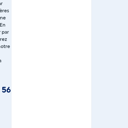
ar
ières
ème
 En
 par
érez
notre
a
 56