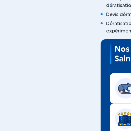
dératisati
Devis déra
Dératisati
expériment
Nos 
Sai