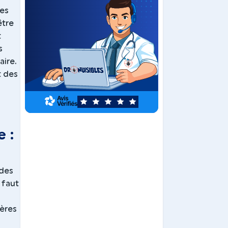
les
être
t
s
aire.
t des
5
 :
odes
 faut
fères