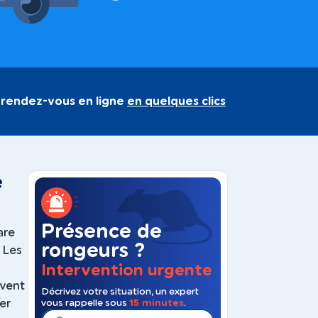
 rendez-vous en ligne
en quelques clics
e
Présence de
are
rongeurs ?
. Les
Intervention urgente
uvent
Décrivez votre situation, un expert
er
vous rappelle sous
15 minutes
.