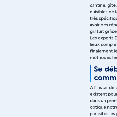
cantine, gîte
nuisibles de 
très spécifiq
avoir des répo
gratuit grâce
Les experts 
lieux complet
finalement les
méthodes les 
Se déb
comme
A l'instar d
existent pour
dans un premi
optique notr
parasites les