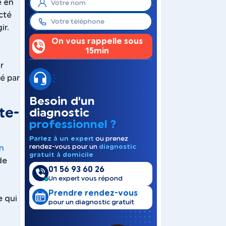
e en
cté
ir.
On vous rappelle sous
15min
r
ré par
Besoin d'un
te-
diagnostic
professionnel ?
Parlez à un expert
ou prenez
rendez-vous pour un
diagnostic
on
gratuit à domicile
de
01 56 93 60 26
Un expert vous répond
n
Prendre rendez-vous
e qui
pour un diagnostic gratuit