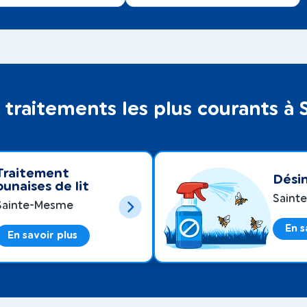
 traitements les plus courants à
Traitement
Désin
punaises de lit
Saint
Sainte-Mesme
En s
En savoir plus