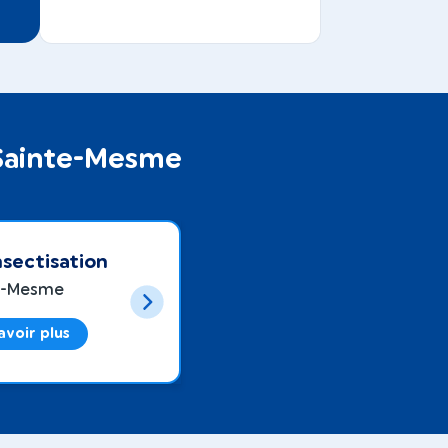
 Sainte-Mesme
sectisation
e-Mesme
avoir plus