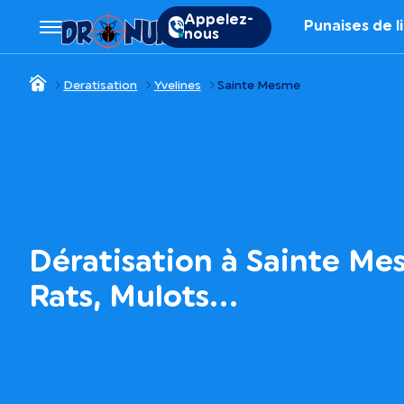
Appelez-
Punaises de l
nous
Deratisation
Yvelines
Sainte Mesme
Dératisation à Sainte Mes
Rats, Mulots…