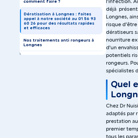
l'infection. A
comment faire ?
déjà présents
Dératisation à Longnes : faites
Longnes, ains
appel à notre société au 01 56 93
60 26 pour des résultats rapides
risque d'être
et efficaces
dératiseurs s
nourriture e
Nos traitements anti rongeurs à
Longnes
d'un envahis
potentiels ri
rongeurs. Pou
spécialistes 
Quel e
Longn
Chez Dr Nuisi
adaptés par r
prestation au
premier temps
tous les para