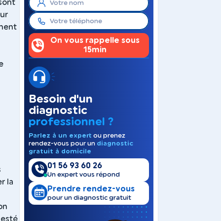
 sont
sur
iment
On vous rappelle sous
15min
e
Besoin d'un
diagnostic
professionnel ?
Parlez à un expert
ou prenez
rendez-vous pour un
diagnostic
gratuit à domicile
01 56 93 60 26
s
Un expert vous répond
r la
Prendre rendez-vous
pour un diagnostic gratuit
on
festé