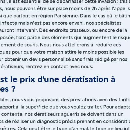
insi, il est essentiel de se débarrasser cette invasion : s'ils
, nous pouvons être sur place moins de 2h après l'appel 
i que partout en région Parisienne. Dans le cas oû le bât
 infecté mais n'est pas encore envahi, nos spécialistes
auront intervenir. Des endroits crasseux, ou encore de la
xposée, font partie des éléments qui augmentent le risqu
sement de souris. Nous nous attellerons à réduire ces
sques pour que votre maison attire le moins possible les
r obtenir un devis personnalisé sans frais rédigé par nos
dératiseurs, rentrez en contact avec nous.
st le prix d'une dératisation à
es ?
bles, nous vous proposons des prestations avec des tarif
apport à la superficie que vous voulez traiter. Pour adapte
 contexte, nos dératiseurs aguerris se doivent dans un
 de réaliser un diagnostic précis prenant en considérati
mètres. Cela peut être le type d'animal, le type de lieu in