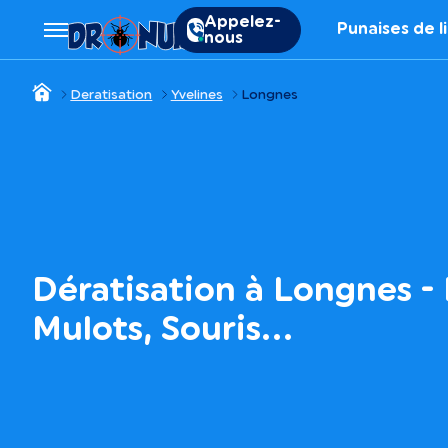
Appelez-
Punaises de l
nous
Deratisation
Yvelines
Longnes
Dératisation à Longnes - 
Mulots, Souris…