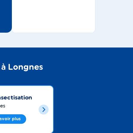
s à Longnes
sectisation
es
avoir plus