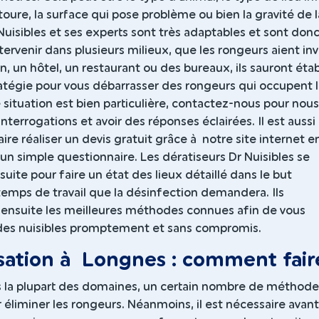
ntoure, la surface qui pose problème ou bien la gravité de l
 Nuisibles et ses experts sont très adaptables et sont don
tervenir dans plusieurs milieux, que les rongeurs aient inv
n, un hôtel, un restaurant ou des bureaux, ils sauront établ
ratégie pour vous débarrasser des rongeurs qui occupent 
re situation est bien particulière, contactez-nous pour nous
interrogations et avoir des réponses éclairées. Il est aussi
aire réaliser un devis gratuit grâce à notre site internet e
n simple questionnaire. Les dératiseurs Dr Nuisibles se
uite pour faire un état des lieux détaillé dans le but
temps de travail que la désinfection demandera. Ils
 ensuite les meilleures méthodes connues afin de vous
des nuisibles promptement et sans compromis.
sation à Longnes : comment fair
a plupart des domaines, un certain nombre de méthode
 éliminer les rongeurs. Néanmoins, il est nécessaire avan