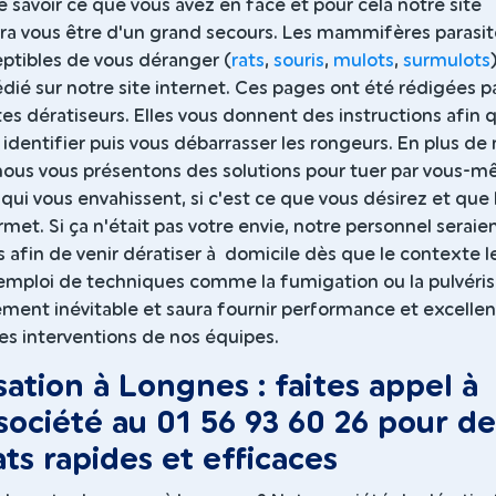
e savoir ce que vous avez en face et pour cela notre site
rra vous être d'un grand secours. Les mammifères parasit
eptibles de vous déranger (
rats
,
souris
,
mulots
,
surmulots
dédié sur notre site internet. Ces pages ont été rédigées p
tes dératiseurs. Elles vous donnent des instructions afin 
 identifier puis vous débarrasser les rongeurs. En plus de
nous vous présentons des solutions pour tuer par vous-
 qui vous envahissent, si c'est ce que vous désirez et que 
rmet. Si ça n'était pas votre envie, notre personnel seraie
fin de venir dératiser à domicile dès que le contexte l
'emploi de techniques comme la fumigation ou la pulvéris
ement inévitable et saura fournir performance et excelle
des interventions de nos équipes.
sation à Longnes : faites appel à
société au 01 56 93 60 26 pour de
ats rapides et efficaces