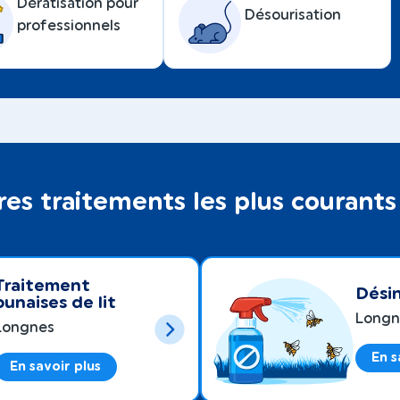
Dératisation pour
Désourisation
professionnels
res traitements les plus courant
Traitement
Désin
punaises de lit
Longn
Longnes
En s
En savoir plus