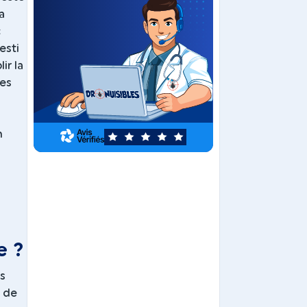
a
c
esti
ir la
les
n
5
e ?
s
t de