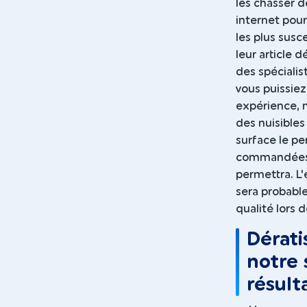
les chasser d
internet pou
les plus susc
leur article 
des spécialis
vous puissiez
expérience, 
des nuisibles
surface le pe
commandées a
permettra. L
sera probabl
qualité lors 
Dérati
notre 
résult