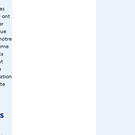
es
) ont
ar
que
 notre
même
la
nt
e
ation
nte
s