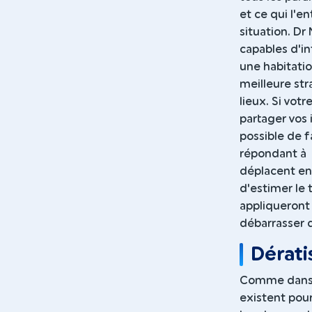
et ce qui l'e
situation. Dr
capables d'in
une habitatio
meilleure st
lieux. Si vot
partager vos 
possible de f
répondant à u
déplacent ens
d'estimer le 
appliqueront
débarrasser 
Dérati
Comme dans l
existent pour