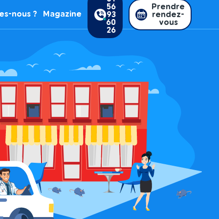
56
Prendre
es-nous ?
Magazine
93
rendez-
60
vous
26