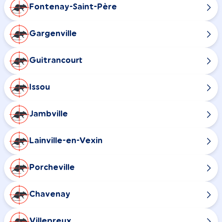
Fontenay-Saint-Père
Gargenville
Guitrancourt
Issou
Jambville
Lainville-en-Vexin
Porcheville
Chavenay
Villepreux