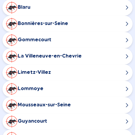
Blaru
Bonnières-sur-Seine
Gommecourt
La Villeneuve-en-Chevrie
Limetz-Villez
Lommoye
Mousseaux-sur-Seine
Guyancourt