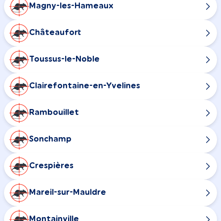
Magny-les-Hameaux
Châteaufort
Toussus-le-Noble
Clairefontaine-en-Yvelines
Rambouillet
Sonchamp
Crespières
Mareil-sur-Mauldre
Montainville