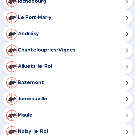
Richebourg
Le Port-Marly
Andrésy
Chanteloup-les-Vignes
Alluets-le-Roi
Bazemont
Jumeauville
Maule
Noisy-le-Roi