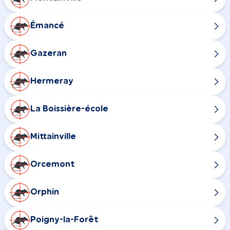
Émancé
Gazeran
Hermeray
La Boissière-école
Mittainville
Orcemont
Orphin
Poigny-la-Forêt