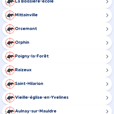
La Boissière-école
Mittainville
Orcemont
Orphin
Poigny-la-Forêt
Raizeux
Saint-Hilarion
Vieille-église-en-Yvelines
Aulnay-sur-Mauldre