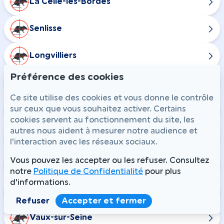
La Celle-les-Bordes
Senlisse
Longvilliers
Préférence des cookies
Ponthévrard
Ce site utilise des cookies et vous donne le contrôle
sur ceux que vous souhaitez activer. Certains
Rochefort-en-Yvelines
cookies servent au fonctionnement du site, les
autres nous aident à mesurer notre audience et
Saint-Arnoult-en-Yvelines
l'interaction avec les réseaux sociaux.
Vous pouvez les accepter ou les refuser. Consultez
Sainte-Mesme
notre
Politique de Confidentialité
pour plus
d'informations.
Évecquemont
Refuser
Accepter et fermer
Vaux-sur-Seine