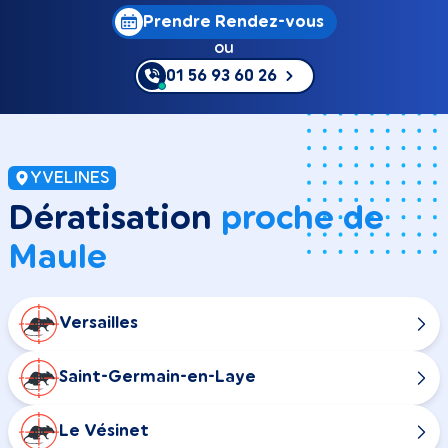
Prendre Rendez-vous
ou
01 56 93 60 26
YVELINES
Dératisation
proche de
Maule
Versailles
Saint-Germain-en-Laye
Le Vésinet