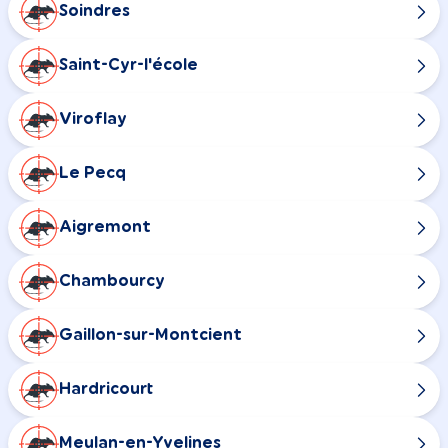
Soindres
Saint-Cyr-l'école
Viroflay
Le Pecq
Aigremont
Chambourcy
Gaillon-sur-Montcient
Hardricourt
Meulan-en-Yvelines