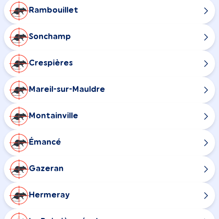
Rambouillet
Sonchamp
Crespières
Mareil-sur-Mauldre
Montainville
Émancé
Gazeran
Hermeray