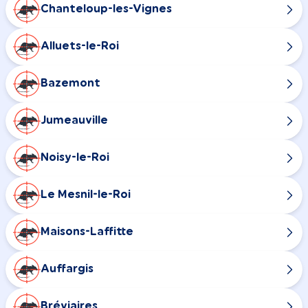
Chanteloup-les-Vignes
Alluets-le-Roi
Bazemont
Jumeauville
Noisy-le-Roi
Le Mesnil-le-Roi
Maisons-Laffitte
Auffargis
Bréviaires