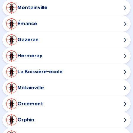
Montainville
Émancé
Gazeran
Hermeray
La Boissière-école
Mittainville
Orcemont
Orphin