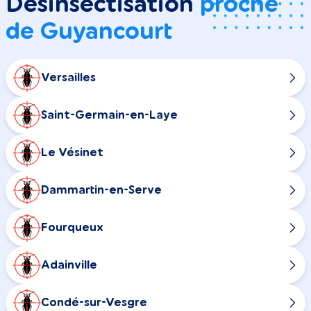
Désinsectisation
proche
de Guyancourt
Versailles
Saint-Germain-en-Laye
Le Vésinet
Dammartin-en-Serve
Fourqueux
Adainville
Condé-sur-Vesgre