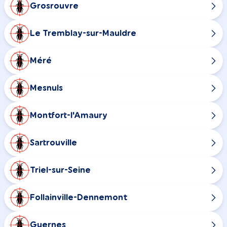
Grosrouvre
Le Tremblay-sur-Mauldre
Méré
Mesnuls
Montfort-l'Amaury
Sartrouville
Triel-sur-Seine
Follainville-Dennemont
Guernes