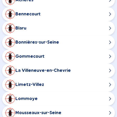
Bennecourt
Blaru
Bonnières-sur-Seine
Gommecourt
La Villeneuve-en-Chevrie
Limetz-Villez
Lommoye
Mousseaux-sur-Seine