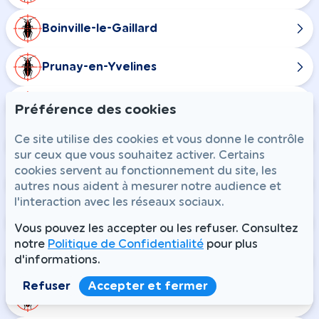
Boinville-le-Gaillard
Prunay-en-Yvelines
Saint-Martin-de-Bréthencourt
Préférence des cookies
Ce site utilise des cookies et vous donne le contrôle
Médan
sur ceux que vous souhaitez activer. Certains
cookies servent au fonctionnement du site, les
Villennes-sur-Seine
autres nous aident à mesurer notre audience et
l'interaction avec les réseaux sociaux.
Épône
Vous pouvez les accepter ou les refuser. Consultez
notre
Politique de Confidentialité
pour plus
Essarts-le-Roi
d'informations.
Refuser
Accepter et fermer
Saint-Rémy-l'Honoré