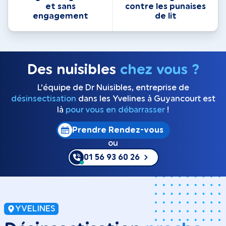
et sans
contre les punaises
engagement
de lit
Des nuisibles
chez vous ?
L’équipe de Dr Nuisibles, entreprise de
désinsectisation
dans les Yvelines à Guyancourt est
là
pour vous en débarrasser
!
Prendre Rendez-vous
ou
01 56 93 60 26
YVELINES