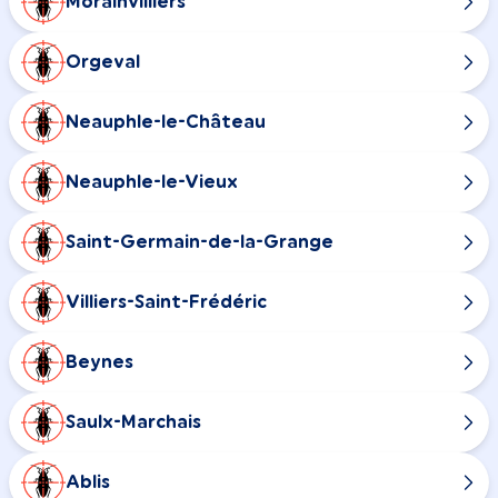
Morainvilliers
Orgeval
Neauphle-le-Château
Neauphle-le-Vieux
Saint-Germain-de-la-Grange
Villiers-Saint-Frédéric
Beynes
Saulx-Marchais
Ablis