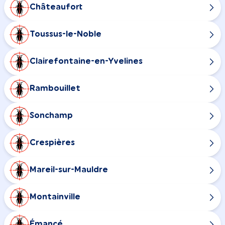
Châteaufort
Toussus-le-Noble
Clairefontaine-en-Yvelines
Rambouillet
Sonchamp
Crespières
Mareil-sur-Mauldre
Montainville
Émancé