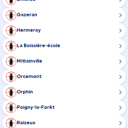
Gazeran
Hermeray
La Boissière-école
Mittainville
Orcemont
Orphin
Poigny-la-Forêt
Raizeux