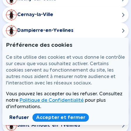
Cernay-la-Ville
Dampierre-en-Yvelines
Préférence des cookies
La Celle-les-Bordes
Ce site utilise des cookies et vous donne le contrôle
Senlisse
sur ceux que vous souhaitez activer. Certains
cookies servent au fonctionnement du site, les
autres nous aident à mesurer notre audience et
Longvilliers
l'interaction avec les réseaux sociaux.
Ponthévrard
Vous pouvez les accepter ou les refuser. Consultez
notre
Politique de Confidentialité
pour plus
d'informations.
Rochefort-en-Yvelines
Refuser
Accepter et fermer
Saint-Arnoult-en-Yvelines