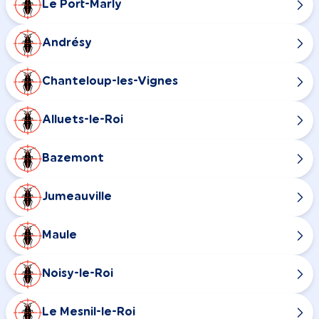
Le Port-Marly
Andrésy
Chanteloup-les-Vignes
Alluets-le-Roi
Bazemont
Jumeauville
Maule
Noisy-le-Roi
Le Mesnil-le-Roi