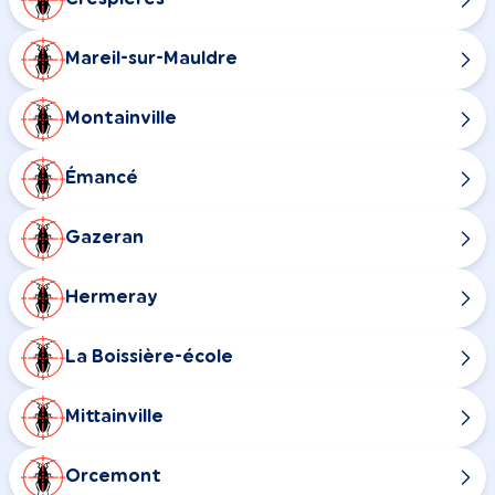
Mareil-sur-Mauldre
Montainville
Émancé
Gazeran
Hermeray
La Boissière-école
Mittainville
Orcemont