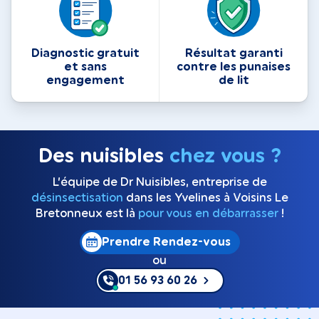
Diagnostic gratuit
Résultat garanti
et sans
contre les punaises
engagement
de lit
Des nuisibles
chez vous ?
L’équipe de Dr Nuisibles, entreprise de
désinsectisation
dans les Yvelines à Voisins Le
Bretonneux est là
pour vous en débarrasser
!
Prendre Rendez-vous
ou
01 56 93 60 26