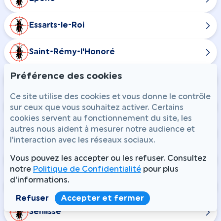
Essarts-le-Roi
Saint-Rémy-l'Honoré
Préférence des cookies
Conflans-Sainte-Honorine
Ce site utilise des cookies et vous donne le contrôle
Rosny-sur-Seine
sur ceux que vous souhaitez activer. Certains
cookies servent au fonctionnement du site, les
autres nous aident à mesurer notre audience et
Cernay-la-Ville
l'interaction avec les réseaux sociaux.
Vous pouvez les accepter ou les refuser. Consultez
Dampierre-en-Yvelines
notre
Politique de Confidentialité
pour plus
d'informations.
La Celle-les-Bordes
Refuser
Accepter et fermer
Senlisse