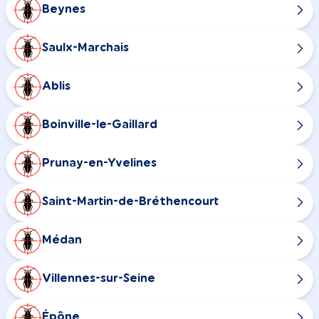
Beynes
Saulx-Marchais
Ablis
Boinville-le-Gaillard
Prunay-en-Yvelines
Saint-Martin-de-Bréthencourt
Médan
Villennes-sur-Seine
Épône