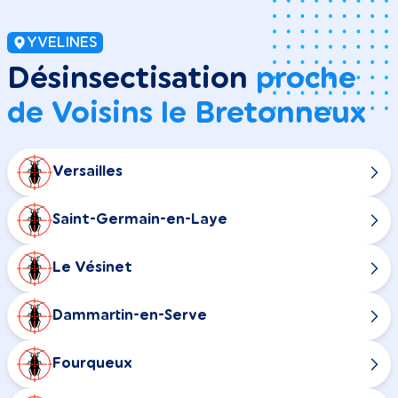
YVELINES
Désinsectisation
proche
de Voisins le Bretonneux
Versailles
Saint-Germain-en-Laye
Le Vésinet
Dammartin-en-Serve
Fourqueux