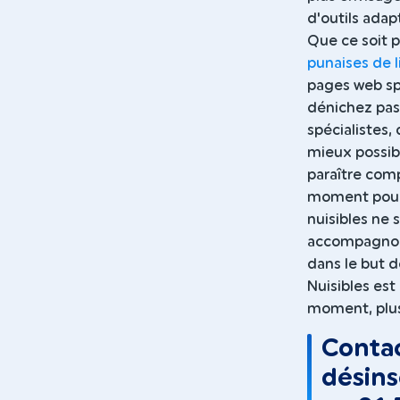
d'outils adap
Que ce soit 
punaises de l
pages web sp
dénichez pas 
spécialistes, 
mieux possib
paraître comp
moment pour v
nuisibles ne 
accompagnons
dans le but d
Nuisibles est
moment, plus
Contac
désins