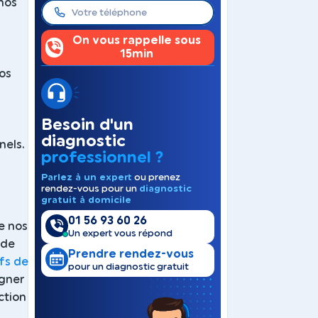
 nos
On vous rappelle sous
15min
s
Nos
Besoin d'un
diagnostic
nels.
professionnel ?
Parlez à un expert
ou prenez
rendez-vous pour un
diagnostic
gratuit à domicile
01 56 93 60 26
e nos
Un expert vous répond
 de
Prendre rendez-vous
ifs de
pour un diagnostic gratuit
igner
ction