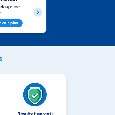
eloup-les-
s
avoir plus
s
Résultat garanti