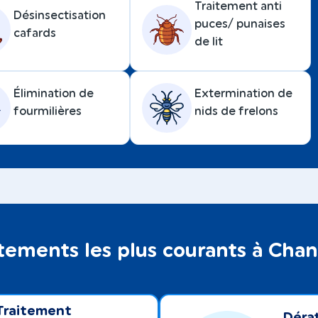
Traitement anti
Désinsectisation
puces/ punaises
cafards
de lit
Élimination de
Extermination de
fourmilières
nids de frelons
itements les plus courants à Cha
Traitement
Dérat