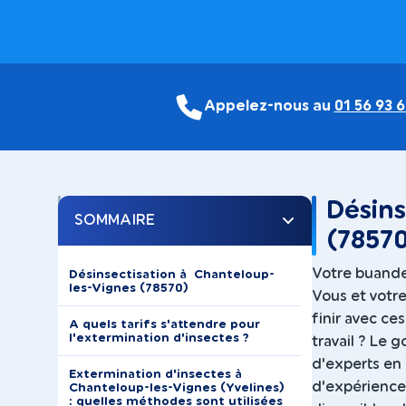
Appelez-nous au
01 56 93 6
Désins
SOMMAIRE
(7857
Votre buander
Désinsectisation à Chanteloup-
les-Vignes (78570)
Vous et votre
finir avec ces
A quels tarifs s'attendre pour
l'extermination d'insectes ?
travail ? Le 
d'experts en
Extermination d'insectes à
d'expérience
Chanteloup-les-Vignes (Yvelines)
: quelles méthodes sont utilisées