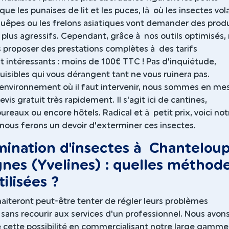
 que les punaises de lit et les puces, là où les insectes vol
guêpes ou les frelons asiatiques vont demander des produ
plus agressifs. Cependant, grâce à nos outils optimisés,
 proposer des prestations complètes à des tarifs
intéressants : moins de 100€ TTC ! Pas d'inquiétude,
nuisibles qui vous dérangent tant ne vous ruinera pas.
'environnement où il faut intervenir, nous sommes en me
evis gratuit très rapidement. Il s'agit ici de cantines,
bureaux ou encore hôtels. Radical et à petit prix, voici not
nous ferons un devoir d'exterminer ces insectes.
ination d'insectes à Chanteloup
gnes (Yvelines) : quelles méthod
tilisées ?
aiteront peut-être tenter de régler leurs problèmes
 sans recourir aux services d'un professionnel. Nous avon
é cette possibilité en commercialisant notre large gamme