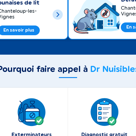
punaises de lit
Chant
Chanteloup-les-
Vigne
Vignes
En s
En savoir plus
Pourquoi faire appel à
Dr Nuisible
Exterminateurs
Diagnostic gratuit