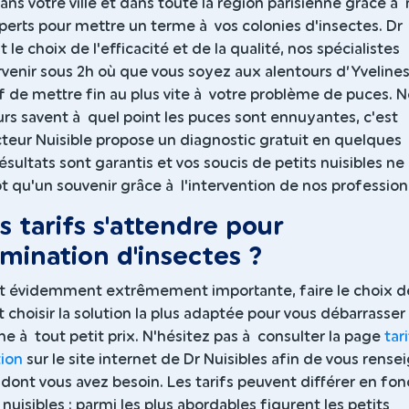
ans votre ville et dans toute la région parisienne grâce à
perts pour mettre un terme à vos colonies d'insectes. Dr
t le choix de l'efficacité et de la qualité, nos spécialistes
rvenir sous 2h où que vous soyez aux alentours d’Yveline
if de mettre fin au plus vite à votre problème de puces. 
rs savent à quel point les puces sont ennuyantes, c'est
teur Nuisible propose un diagnostic gratuit en quelques
ésultats sont garantis et vos soucis de petits nuisibles ne
t qu'un souvenir grâce à l'intervention de nos profession
s tarifs s'attendre pour
rmination d'insectes ?
st évidemment extrêmement importante, faire le choix d
st choisir la solution la plus adaptée pour vous débarrasser
e à tout petit prix. N'hésitez pas à consulter la page
tar
tion
sur le site internet de Dr Nuisibles afin de vous rense
e dont vous avez besoin. Les tarifs peuvent différer en fon
nuisibles : parmi les plus abordables figurent les petits