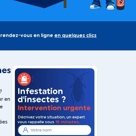
 rendez-vous en ligne
en quelques clics
nes
Infestation
?
d'insectes ?
ur en
Intervention urgente
de
Décrivez votre situation, un expert
nées
vous rappelle sous
15 minutes
.