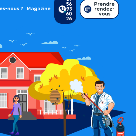
56
Prendre
es-nous ?
Magazine
93
rendez-
60
vous
26