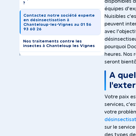
disponibles d
?
équipes d'ex
Contactez notre société experte
Nuisibles c'es
en désinsectisation à
peuvent inte
Chanteloup-les-Vignes au 01 56
93 60 26
avec l'object
désinsectiseu
Nos traitements contre les
insectes à Chanteloup les Vignes
pourquoi Doc
heures. Nos r
seront bientô
A quel
l'exte
Votre paix e
services, c'e
votre problèm
désinsectisa
sur le servic
des types de 