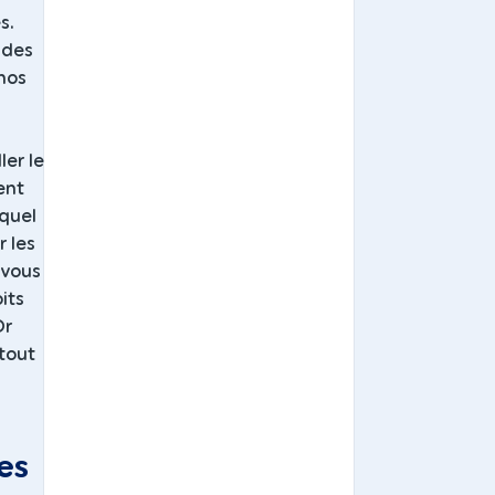
s.
 des
nos
ler le
ent
 quel
r les
 vous
its
Dr
tout
es