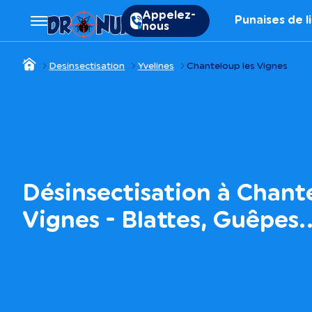
Appelez-
Punaises de l
nous
Desinsectisation
Yvelines
Chanteloup les Vignes
Désinsectisation à Chant
Vignes - Blattes, Guêpes