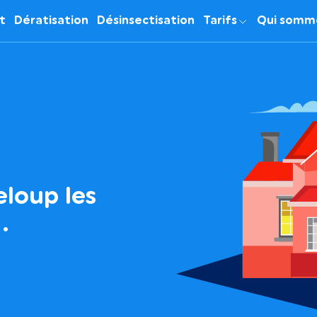
it
Dératisation
Désinsectisation
Tarifs
Qui somm
eloup les
…