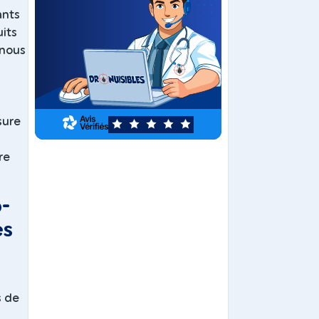
ants
its
 nous
sure
5
re
-
es
s de