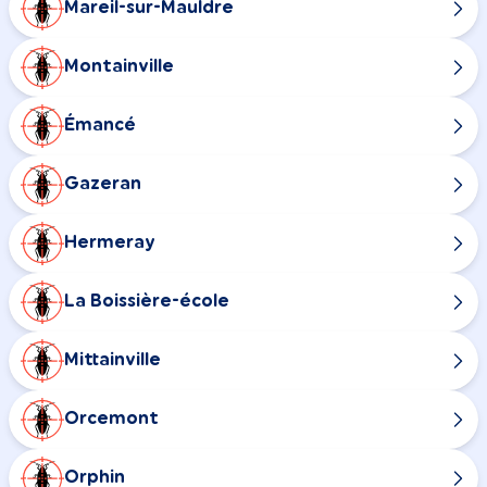
Mareil-sur-Mauldre
Montainville
Émancé
Gazeran
Hermeray
La Boissière-école
Mittainville
Orcemont
Orphin