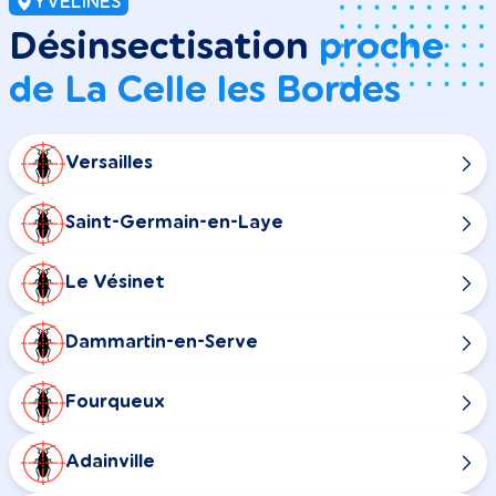
YVELINES
Désinsectisation
proche
de La Celle les Bordes
Versailles
Saint-Germain-en-Laye
Le Vésinet
Dammartin-en-Serve
Fourqueux
Adainville