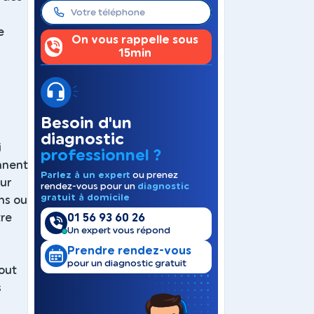
e
On vous rappelle sous
15min
Besoin d'un
diagnostic
i
professionnel ?
nnent
Parlez à un expert
ou prenez
sur
rendez-vous pour un
diagnostic
gratuit à domicile
ns ou
01 56 93 60 26
tre
Un expert vous répond
Prendre rendez-vous
pour un diagnostic gratuit
bout
s