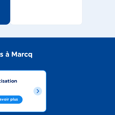
ts à Marcq
isation
avoir plus