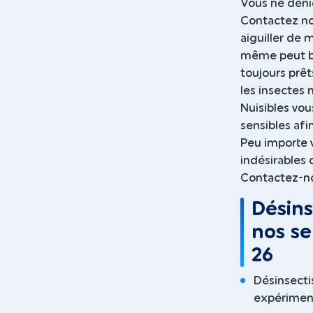
Vous ne dénic
Contactez nos
aiguiller de 
même peut bi
toujours prêt
les insectes 
Nuisibles vou
sensibles afi
Peu importe 
indésirables 
Contactez-no
Désins
nos se
26
Désinsecti
expériment