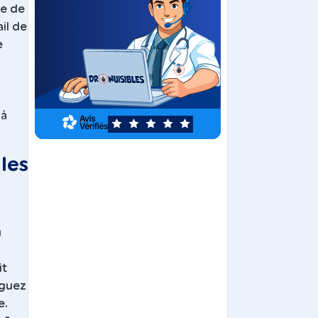
he de
il de
e
à
 à
5
les
i
u
it
iguez
e.