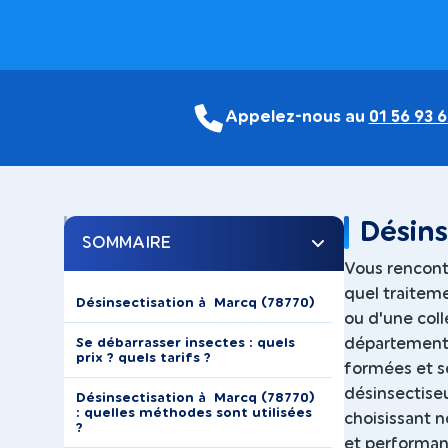
Appelez-nous au
01 56 93 6
Désins
SOMMAIRE
Vous rencont
quel traiteme
Désinsectisation à Marcq (78770)
ou d'une coll
Se débarrasser insectes : quels
département (
prix ? quels tarifs ?
formées et sé
désinsectiseu
Désinsectisation à Marcq (78770)
: quelles méthodes sont utilisées
choisissant n
?
et performan