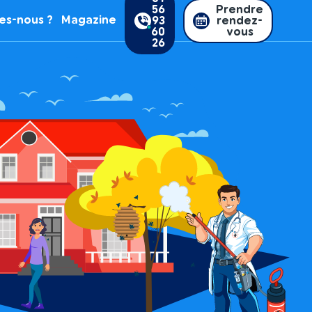
56
Prendre
es-nous ?
Magazine
93
rendez-
60
vous
26