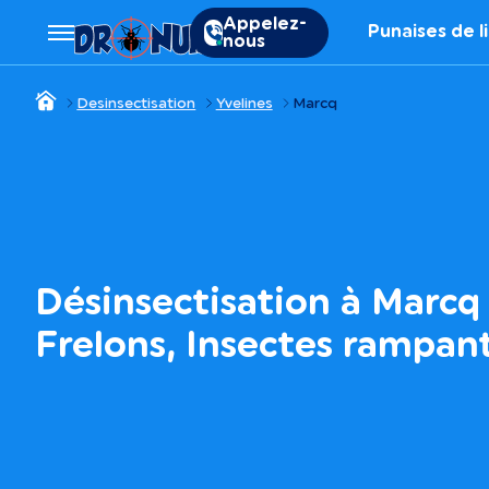
Appelez-
Punaises de l
nous
Desinsectisation
Yvelines
Marcq
Désinsectisation à Marcq 
Frelons, Insectes rampa