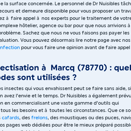
 de la surface concernée. Le personnel de Dr Nuisibles tâc
ecours et demeure disponible pour vous proposer un trava
ez à faire appel à nos experts pour le traitement de votr
omplexe hôtelier, agence ou bar pour que nous arrivions 
 problème. Sachez que nous ne vous faisons pas payer les
évaluation. Vous pouvez désormais lire notre page avec nos
infection
pour vous faire une opinion avant de faire appel
ectisation à Marcq (78770) : quel
es sont utilisées ?
s insectes qui vous envahissent peut se faire sans aide, s
n avez l'envie et le temps. Dr Nuisibles a également prév
ion en commercialisant une vaste gamme d'outils qui
tous les besoins et à toutes les circonstances. Que ce so
s
cafards
, des
frelons
, des moustiques ou des puces, nav
nos pages web dédiées pour être le mieux préparé possibl