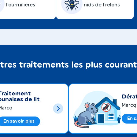
fourmilières
nids de frelons
tres traitements les plus couran
Traitement
Dérat
punaises de lit
Marcq
Marcq
En s
En savoir plus