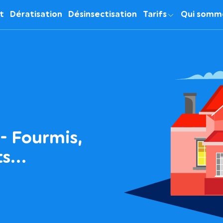
it
Dératisation
Désinsectisation
Tarifs
Qui somm
- Fourmis,
nts…