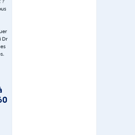
 ?
ous
uer
i Dr
ces
s.
à
60