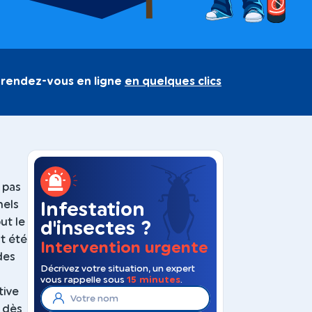
 rendez-vous en ligne
en quelques clics
 pas
nels
Infestation
ut le
d'insectes ?
t été
Intervention urgente
des
Décrivez votre situation, un expert
vous rappelle sous
15 minutes
.
tive
 dès