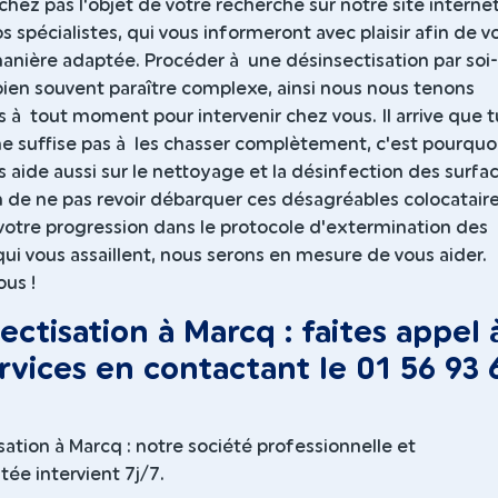
hez pas l'objet de votre recherche sur notre site internet
 spécialistes, qui vous informeront avec plaisir afin de v
manière adaptée. Procéder à une désinsectisation par soi-
en souvent paraître complexe, ainsi nous nous tenons
s à tout moment pour intervenir chez vous. Il arrive que t
ne suffise pas à les chasser complètement, c'est pourquo
s aide aussi sur le nettoyage et la désinfection des surfa
n de ne pas revoir débarquer ces désagréables colocataire
votre progression dans le protocole d'extermination des
qui vous assaillent, nous serons en mesure de vous aider.
us !
ectisation à Marcq : faites appel 
rvices en contactant le 01 56 93 
sation à Marcq : notre société professionnelle et
ée intervient 7j/7.