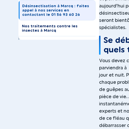
aujourd'hui p
Désinsectisation à Marcq : faites
appel à nos services en
désinsectiseu
contactant le 01 56 93 60 26
seront bientô
Nos traitements contre les
spécialistes.
insectes à Marcq
Se déb
quels 
Vous devez ce
parviendra à
jour et nuit.
chaque problè
de guêpes au
pièce de vie.
instantanémen
experts et n
de ce fléau q
débarrasser d