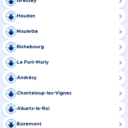
Gressey
Houdan
Maulette
Richebourg
Le Port-Marly
Andrésy
Chanteloup-les-Vignes
Alluets-le-Roi
Bazemont