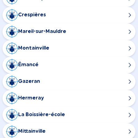
Crespières
Mareil-sur-Mauldre
Montainville
Émancé
Gazeran
Hermeray
La Boissière-école
Mittainville