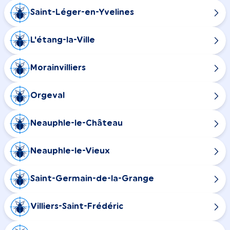
Saint-Léger-en-Yvelines
L'étang-la-Ville
Morainvilliers
Orgeval
Neauphle-le-Château
Neauphle-le-Vieux
Saint-Germain-de-la-Grange
Villiers-Saint-Frédéric