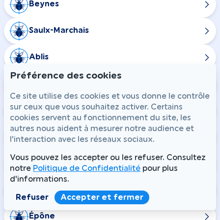
Beynes
Saulx-Marchais
Ablis
Préférence des cookies
Boinville-le-Gaillard
Ce site utilise des cookies et vous donne le contrôle
sur ceux que vous souhaitez activer. Certains
Prunay-en-Yvelines
cookies servent au fonctionnement du site, les
autres nous aident à mesurer notre audience et
Saint-Martin-de-Bréthencourt
l'interaction avec les réseaux sociaux.
Vous pouvez les accepter ou les refuser. Consultez
Médan
notre
Politique de Confidentialité
pour plus
d'informations.
Villennes-sur-Seine
Refuser
Accepter et fermer
Épône