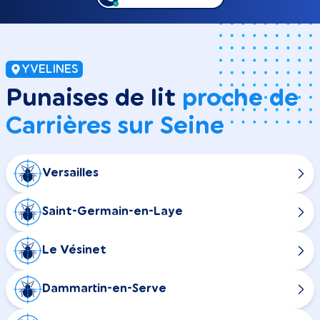
YVELINES
Punaises de lit
proche de
Carrières sur Seine
Versailles
Saint-Germain-en-Laye
Le Vésinet
Dammartin-en-Serve