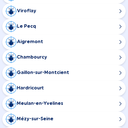
Viroflay
Le Pecq
Aigremont
Chambourcy
Gaillon-sur-Montcient
Hardricourt
Meulan-en-Yvelines
Mézy-sur-Seine