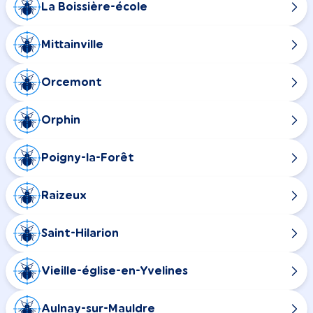
La Boissière-école
Mittainville
Orcemont
Orphin
Poigny-la-Forêt
Raizeux
Saint-Hilarion
Vieille-église-en-Yvelines
Aulnay-sur-Mauldre