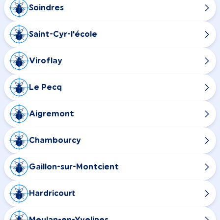
Soindres
Saint-Cyr-l'école
Viroflay
Le Pecq
Aigremont
Chambourcy
Gaillon-sur-Montcient
Hardricourt
Meulan-en-Yvelines