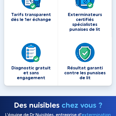
Tarifs transparent
Exterminateurs
dès le 1er échange
certifiés
spécialistes
punaises de lit
Diagnostic gratuit
Résultat garanti
et sans
contre les punaises
engagement
de lit
Des nuisibles
chez vous ?
L’équipe de Dr Nuisibles, entreprise d'
extermination