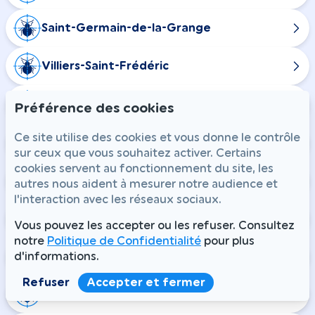
Saint-Germain-de-la-Grange
Villiers-Saint-Frédéric
Beynes
Préférence des cookies
Ce site utilise des cookies et vous donne le contrôle
Saulx-Marchais
sur ceux que vous souhaitez activer. Certains
cookies servent au fonctionnement du site, les
Ablis
autres nous aident à mesurer notre audience et
l'interaction avec les réseaux sociaux.
Boinville-le-Gaillard
Vous pouvez les accepter ou les refuser. Consultez
notre
Politique de Confidentialité
pour plus
Prunay-en-Yvelines
d'informations.
Refuser
Accepter et fermer
Saint-Martin-de-Bréthencourt