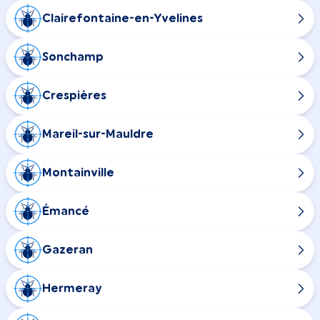
Clairefontaine-en-Yvelines
Sonchamp
Crespières
Mareil-sur-Mauldre
Montainville
Émancé
Gazeran
Hermeray