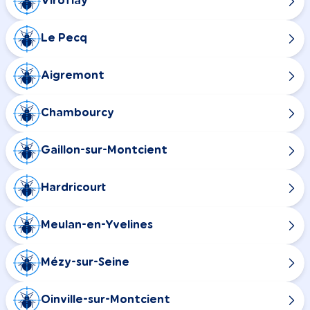
Viroflay
Le Pecq
Aigremont
Chambourcy
Gaillon-sur-Montcient
Hardricourt
Meulan-en-Yvelines
Mézy-sur-Seine
Oinville-sur-Montcient