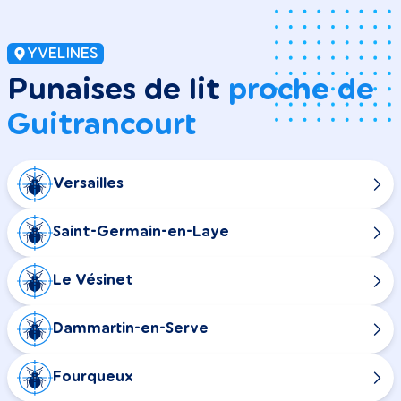
YVELINES
Punaises de lit
proche de
Guitrancourt
Versailles
Saint-Germain-en-Laye
Le Vésinet
Dammartin-en-Serve
Fourqueux