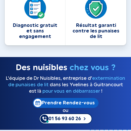
Diagnostic gratuit
Résultat garanti
et sans
contre les punaises
engagement
de lit
Des nuisibles
chez vous ?
L’équipe de Dr Nuisibles, entreprise d'
extermination
de punaises de lit
dans les Yvelines à Guitrancourt
est là
pour vous en débarrasser
!
Prendre Rendez-vous
ou
01 56 93 60 26