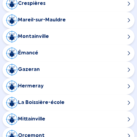
Crespières
Mareil-sur-Mauldre
Montainville
Émancé
Gazeran
Hermeray
La Boissière-école
Mittainville
Orcemont