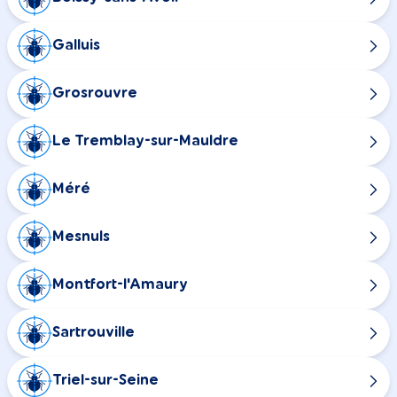
Galluis
Grosrouvre
Le Tremblay-sur-Mauldre
Méré
Mesnuls
Montfort-l'Amaury
Sartrouville
Triel-sur-Seine